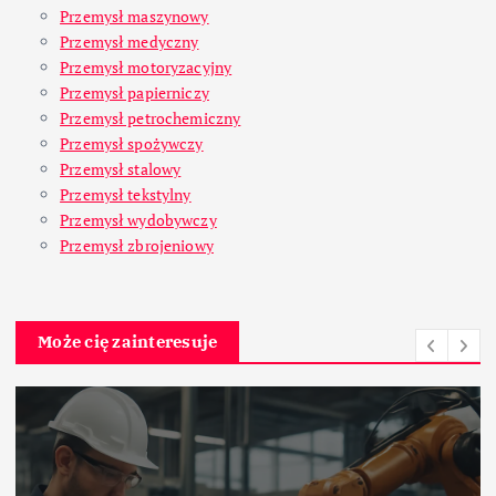
Przemysł maszynowy
Przemysł medyczny
Przemysł motoryzacyjny
Przemysł papierniczy
Przemysł petrochemiczny
Przemysł spożywczy
Przemysł stalowy
Przemysł tekstylny
Przemysł wydobywczy
Przemysł zbrojeniowy
Może cię zainteresuje