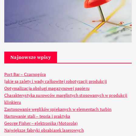
Najnowsze wpisy
Port Bar – Czarnogóra
Jakie są zalety i wady całkowitej robotyzacji produkcji
Optymalizacja obsługi magazynowej papieru
Charakterystyka surowców marglistych stosowanych w produkcji
klinkieru
Zastosowanie węglików spiekanych w elementach turbin
Hartowanie stali – teoria i praktyka
George Fisher – elektronika (Motorola)
Największe fabryki obrabiarek laserowych