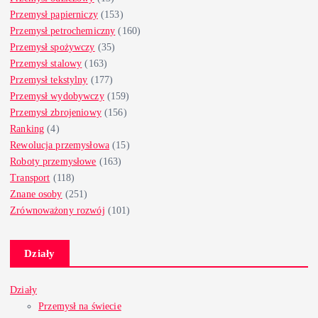
Przemysł papierniczy
(153)
Przemysł petrochemiczny
(160)
Przemysł spożywczy
(35)
Przemysł stalowy
(163)
Przemysł tekstylny
(177)
Przemysł wydobywczy
(159)
Przemysł zbrojeniowy
(156)
Ranking
(4)
Rewolucja przemysłowa
(15)
Roboty przemysłowe
(163)
Transport
(118)
Znane osoby
(251)
Zrównoważony rozwój
(101)
Działy
Działy
Przemysł na świecie