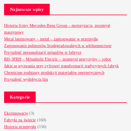
Najnowsze wpisy
Historia firmy Mercedes-Benz Group – motoryzacja, przemysł
maszynowy
Metal laminowany – metal – zastosowanie w przemyśle
Zastosowanie polimerów biodegradowalnych w włókiennictwie
Przyszłość personalizacji pojazdów w fabryce
RH-3FRH – Mitsubishi Electric – przemysł precyzyjny – robot
Jakie są wyzwania przy cyfrowej transformacji tradycyjnych fabryk
Chemiczne podstawy produkcji materiałów energetycznych
Przyszłość wydobycia litu
Kategorie
Ekoinnowacje
(3)
Fabryki na świecie
(160)
Historia przemysłu
(156)