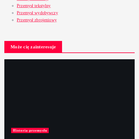
Przemysł tekstylny
Przemysł wydobywczy
Przemysł zbrojeniowy
Może cię zainteresuje
Historia przemysłu