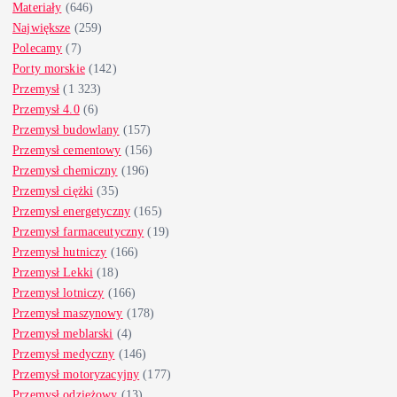
Materiały
(646)
Największe
(259)
Polecamy
(7)
Porty morskie
(142)
Przemysł
(1 323)
Przemysł 4.0
(6)
Przemysł budowlany
(157)
Przemysł cementowy
(156)
Przemysł chemiczny
(196)
Przemysł ciężki
(35)
Przemysł energetyczny
(165)
Przemysł farmaceutyczny
(19)
Przemysł hutniczy
(166)
Przemysł Lekki
(18)
Przemysł lotniczy
(166)
Przemysł maszynowy
(178)
Przemysł meblarski
(4)
Przemysł medyczny
(146)
Przemysł motoryzacyjny
(177)
Przemysł odzieżowy
(13)