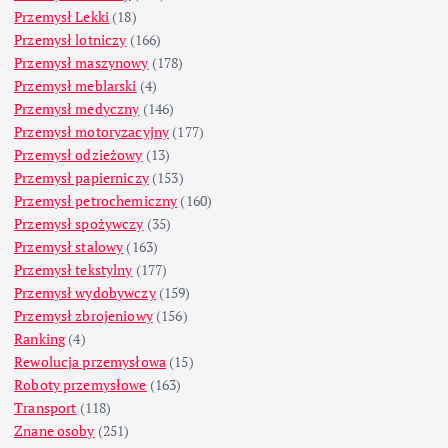
Przemysł Lekki
(18)
Przemysł lotniczy
(166)
Przemysł maszynowy
(178)
Przemysł meblarski
(4)
Przemysł medyczny
(146)
Przemysł motoryzacyjny
(177)
Przemysł odzieżowy
(13)
Przemysł papierniczy
(153)
Przemysł petrochemiczny
(160)
Przemysł spożywczy
(35)
Przemysł stalowy
(163)
Przemysł tekstylny
(177)
Przemysł wydobywczy
(159)
Przemysł zbrojeniowy
(156)
Ranking
(4)
Rewolucja przemysłowa
(15)
Roboty przemysłowe
(163)
Transport
(118)
Znane osoby
(251)