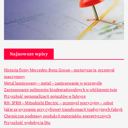
Najnowsze wpisy
Historia firmy Mercedes-Benz Group – motoryzacja, przemysł
maszynowy
Metal laminowany – metal – zastosowanie w przemyśle
Zastosowanie polimerów biodegradowalnych w włókiennictwie
Przyszłość personalizacji pojazdów w fabryce
RH-3FRH – Mitsubishi Electric – przemysł precyzyjny – robot
Jakie są wyzwania przy cyfrowej transformacji tradycyjnych fabryk
Chemiczne podstawy produkcji materiałów energetycznych
Przyszłość wydobycia litu