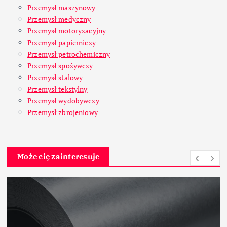
Przemysł maszynowy
Przemysł medyczny
Przemysł motoryzacyjny
Przemysł papierniczy
Przemysł petrochemiczny
Przemysł spożywczy
Przemysł stalowy
Przemysł tekstylny
Przemysł wydobywczy
Przemysł zbrojeniowy
Może cię zainteresuje