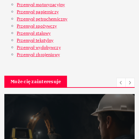
Przemysł motoryzacyjny
Przemysł papierniczy
Przemysł petrochemiczny
Przemysł spożywczy
Przemysł stalowy
Przemysł tekstylny
Przemysł wydobywczy
Przemysł zbrojeniowy
Może cię zainteresuje