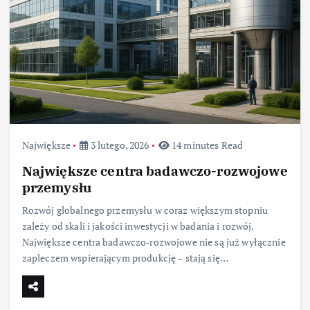
Największe
3 lutego, 2026
14 minutes Read
Największe centra badawczo-rozwojowe
przemysłu
Rozwój globalnego przemysłu w coraz większym stopniu
zależy od skali i jakości inwestycji w badania i rozwój.
Największe centra badawczo‑rozwojowe nie są już wyłącznie
zapleczem wspierającym produkcję – stają się…