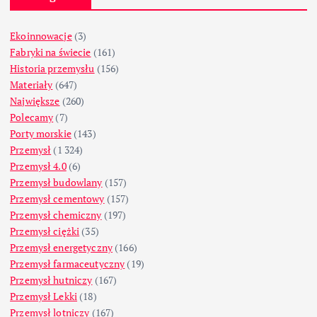
Ekoinnowacje
(3)
Fabryki na świecie
(161)
Historia przemysłu
(156)
Materiały
(647)
Największe
(260)
Polecamy
(7)
Porty morskie
(143)
Przemysł
(1 324)
Przemysł 4.0
(6)
Przemysł budowlany
(157)
Przemysł cementowy
(157)
Przemysł chemiczny
(197)
Przemysł ciężki
(35)
Przemysł energetyczny
(166)
Przemysł farmaceutyczny
(19)
Przemysł hutniczy
(167)
Przemysł Lekki
(18)
Przemysł lotniczy
(167)