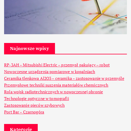
Najnowsze wpisy
RP-3AH – Mitsubishi Electric – przemysł pakujący – robot
Nowoczesne urządzenia pomiarowe w kopalniach
Ceramika tlenkowa Al2O3 – ceramika – zastosowanie w przemyśle
Przemysłowe techniki suszenia materiałów chemicznych
Rola wojsk radiotechnicznych w nowoczesnej obronie
Technologie optyczne w tomografii
Zastosowanie pieców szybowych
Port Bar – Czarnogóra
Kategorie