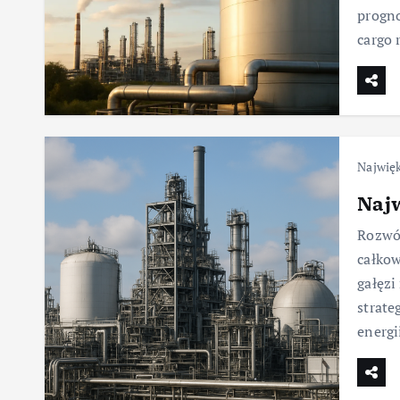
progn
cargo 
Najwię
Najw
Rozwój
całkow
gałęzi
strate
energi