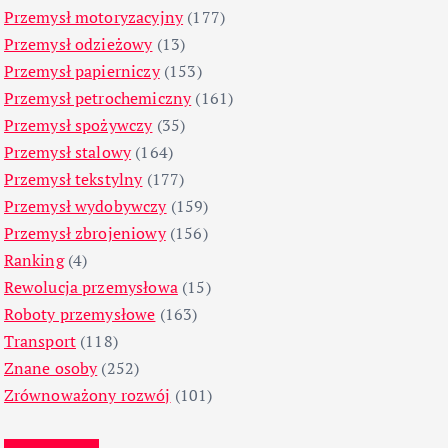
Przemysł motoryzacyjny
(177)
Przemysł odzieżowy
(13)
Przemysł papierniczy
(153)
Przemysł petrochemiczny
(161)
Przemysł spożywczy
(35)
Przemysł stalowy
(164)
Przemysł tekstylny
(177)
Przemysł wydobywczy
(159)
Przemysł zbrojeniowy
(156)
Ranking
(4)
Rewolucja przemysłowa
(15)
Roboty przemysłowe
(163)
Transport
(118)
Znane osoby
(252)
Zrównoważony rozwój
(101)