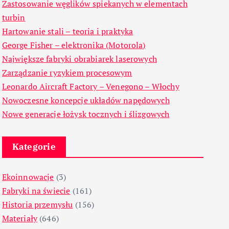
Zastosowanie węglików spiekanych w elementach
turbin
Hartowanie stali – teoria i praktyka
George Fisher – elektronika (Motorola)
Największe fabryki obrabiarek laserowych
Zarządzanie ryzykiem procesowym
Leonardo Aircraft Factory – Venegono – Włochy
Nowoczesne koncepcje układów napędowych
Nowe generacje łożysk tocznych i ślizgowych
Kategorie
Ekoinnowacje
(3)
Fabryki na świecie
(161)
Historia przemysłu
(156)
Materiały
(646)