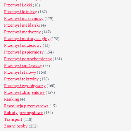
Przemysł Lekki
(18)
Przemysł lotniczy
(167)
Przemysł maszynowy
(179)
Przemysł meblarski
(4)
Przemysł medyczny
(147)
Przemysł motoryzacyjny
(178)
Przemysł odzieżowy
(13)
Przemysł papierniczy
(154)
Przemysł petrochemiczny
(161)
Przemysł spożywczy
(35)
Przemysł stalowy
(164)
Przemysł tekstylny
(178)
Przemysł wydobywczy
(160)
Przemysł zbrojeniowy
(157)
Ranking
(4)
Rewolucja przemysłowa
(15)
Roboty przemysłowe
(164)
Transport
(118)
Znane osoby
(252)