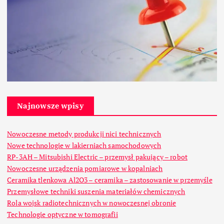
Najnowsze wpisy
Nowoczesne metody produkcji nici technicznych
Nowe technologie w lakierniach samochodowych
RP-3AH – Mitsubishi Electric – przemysł pakujący – robot
Nowoczesne urządzenia pomiarowe w kopalniach
Ceramika tlenkowa Al2O3 – ceramika – zastosowanie w przemyśle
Przemysłowe techniki suszenia materiałów chemicznych
Rola wojsk radiotechnicznych w nowoczesnej obronie
Technologie optyczne w tomografii