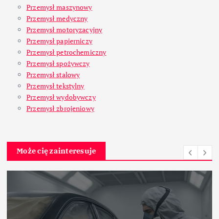
Przemysł maszynowy
Przemysł medyczny
Przemysł motoryzacyjny
Przemysł papierniczy
Przemysł petrochemiczny
Przemysł spożywczy
Przemysł stalowy
Przemysł tekstylny
Przemysł wydobywczy
Przemysł zbrojeniowy
Może cię zainteresuje