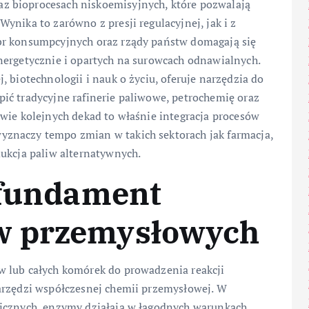
z bioprocesach niskoemisyjnych, które pozwalają
ynika to zarówno z presji regulacyjnej, jak i z
br konsumpcyjnych oraz rządy państw domagają się
nergetycznie i opartych na surowcach odnawialnych.
 biotechnologii i nauk o życiu, oferuje narzędzia do
ić tradycyjne rafinerie paliwowe, petrochemię oraz
wie kolejnych dekad to właśnie integracja procesów
znaczy tempo zmian w takich sektorach jak farmacja,
dukcja paliw alternatywnych.
 fundament
w przemysłowych
w lub całych komórek do prowadzenia reakcji
arzędzi współczesnej chemii przemysłowej. W
nicznych, enzymy działają w łagodnych warunkach