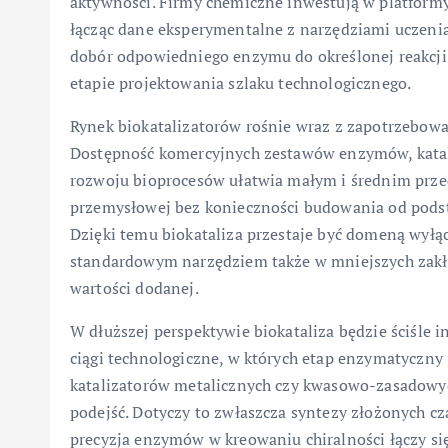
aktywności. Firmy chemiczne inwestują w platformy
łącząc dane eksperymentalne z narzędziami uczenia
dobór odpowiedniego enzymu do określonej reakcji,
etapie projektowania szlaku technologicznego.
Rynek biokatalizatorów rośnie wraz z zapotrzebow
Dostępność komercyjnych zestawów enzymów, katal
rozwoju bioprocesów ułatwia małym i średnim prze
przemysłowej bez konieczności budowania od pods
Dzięki temu biokataliza przestaje być domeną wyłą
standardowym narzędziem także w mniejszych zakła
wartości dodanej.
W dłuższej perspektywie biokataliza będzie ściśle 
ciągi technologiczne, w których etap enzymatyczn
katalizatorów metalicznych czy kwasowo-zasadowyc
podejść. Dotyczy to zwłaszcza syntezy złożonych c
precyzja enzymów w kreowaniu chiralności łączy si