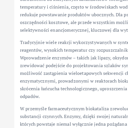
temperatury i ciśnienia, często w środowiskach wo
redukuje powstawanie produktów ubocznych. Dla pr
oszczędności kosztowe, ale przede wszystkim możli
selektywności enancjomerycznej, kluczowej dla wy
Tradycyjnie wiele reakcji wykorzystywanych w syn
reagentów, wysokich temperatur czy rozpuszczalnik
Wprowadzenie enzymów – takich jak lipazy, oksydor
zrewidować podejście do projektowania szlaków syn
możliwość zastąpienia wieloetapowych sekwencji 
enzymatycznymi, prowadzonymi w reaktorach biokata
skrócenia łańcucha technologicznego, uproszczenia 
odpadów.
W przemyśle farmaceutycznym biokataliza zrewolu
substancji czynnych. Enzymy, dzięki swojej naturaln
których powstaje niemal wyłącznie jedna pożądana