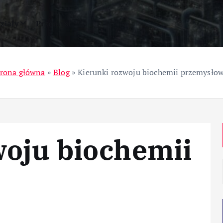
ziały
Przemysł
trona główna
»
Blog
»
Kierunki rozwoju biochemii przemysłow
woju biochemii
j