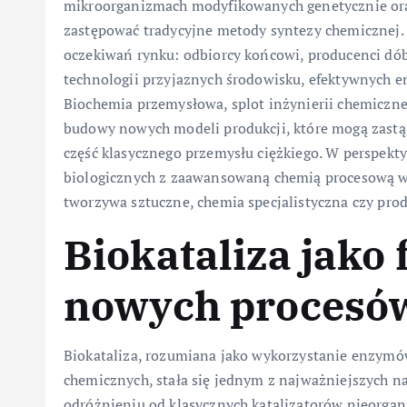
mikroorganizmach modyfikowanych genetycznie ora
zastępować tradycyjne metody syntezy chemicznej. W
oczekiwań rynku: odbiorcy końcowi, producenci dó
technologii przyjaznych środowisku, efektywnych e
Biochemia przemysłowa, splot inżynierii chemicznej,
budowy nowych modeli produkcji, które mogą zastąp
część klasycznego przemysłu ciężkiego. W perspekty
biologicznych z zaawansowaną chemią procesową wy
tworzywa sztuczne, chemia specjalistyczna czy pro
Biokataliza jako
nowych procesó
Biokataliza, rozumiana jako wykorzystanie enzymó
chemicznych, stała się jednym z najważniejszych n
odróżnieniu od klasycznych katalizatorów nieorga