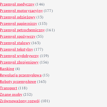
Przemysł medyczny
(146)
Przemysł motoryzacyjny
(177)
Przemysł odzieżowy
(13)
Przemysł papierniczy
(153)
Przemysł petrochemiczny
(161)
Przemysł spożywczy
(35)
Przemysł stalowy
(163)
Przemysł tekstylny
(177)
Przemysł wydobywczy
(159)
Przemysł zbrojeniowy
(156)
Ranking
(4)
Rewolucja przemysłowa
(15)
Roboty przemysłowe
(163)
Transport
(118)
Znane osoby
(252)
Zrównoważony rozwój
(101)