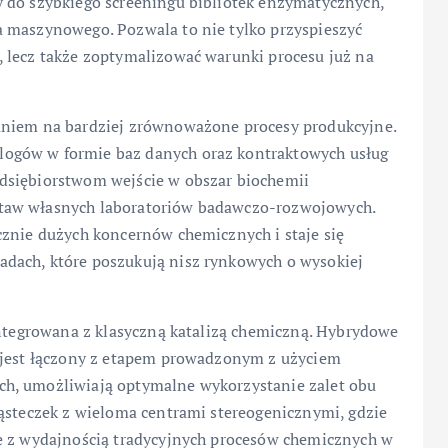
 do szybkiego screeningu bibliotek enzymatycznych,
 maszynowego. Pozwala to nie tylko przyspieszyć
 lecz także zoptymalizować warunki procesu już na
aniem na bardziej zrównoważone procesy produkcyjne.
ogów w formie baz danych oraz kontraktowych usług
dsiębiorstwom wejście w obszar biochemii
taw własnych laboratoriów badawczo-rozwojowych.
cznie dużych koncernów chemicznych i staje się
dach, które poszukują nisz rynkowych o wysokiej
integrowana z klasyczną katalizą chemiczną. Hybrydowe
y jest łączony z etapem prowadzonym z użyciem
h, umożliwiają optymalne wykorzystanie zalet obu
ząsteczek z wieloma centrami stereogenicznymi, gdzie
ę z wydajnością tradycyjnych procesów chemicznych w