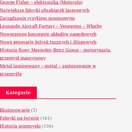
George Fisher – elektronika (Motorola)
Największe fabryki obrabiarek laserowych
Zarządzanie ryzykiem procesowym
Leonardo Aircraft Factory – Venegono – Włochy
Nowoczesne koncepcje układów napędowych
Nowe generacje łożysk tocznych i ślizgowych
Historia firmy Mercedes-Benz Group – motoryzacja,
przemysł maszynowy
Metal laminowany – metal – zastosowanie w
przemyśle
Kategorie
Ekoinnowacje
(3)
Fabryki na świecie
(161)
Historia przemysłu
(156)