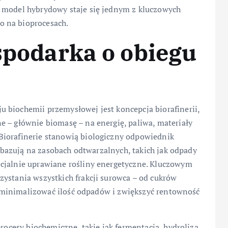
i model hybrydowy staje się jednym z kluczowych
o na bioprocesach.
ospodarka o obiegu
 biochemii przemysłowej jest koncepcja biorafinerii,
 – głównie biomasę – na energię, paliwa, materiały
Biorafinerie stanowią biologiczny odpowiednik
że bazują na zasobach odtwarzalnych, takich jak odpady
cjalnie uprawiane rośliny energetyczne. Kluczowym
ystania wszystkich frakcji surowca – od cukrów
y zminimalizować ilość odpadów i zwiększyć rentowność
procesy biochemiczne, takie jak fermentacja, hydroliza