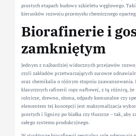
prostych etapach budowy szkieletu węglowego. Tak
kierunków rozwoju przemysłu chemicznego oparteg
Biorafinerie i g
zamkniętym
Jednym z najbardziej widocznych przejawów rozwoju
czyli zakładów przetwarzających surowce odnawialne
oraz chemikalia o różnym stopniu zaawansowania. 
klasycznych rafinerii ropy naftowej, z tą różnicą, 
rolnicze, drewno, słoma, odpady komunalne czy spe
elementem tej koncepcji jest maksymalizacja wykorz
prostych i ligniny po białka czy tłuszcze – tak, ab
całego systemu produkcyjnego.
W strukturze biorafinerii centralną rolę odgrywają 