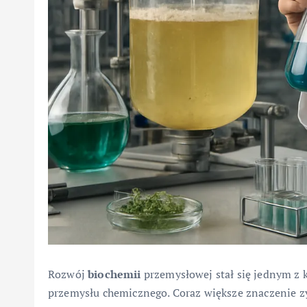
Rozwój
biochemii
przemysłowej stał się jednym z 
przemysłu chemicznego. Coraz większe znaczenie zy