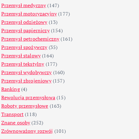
Przemysł medyczny
(147)
Przemysł motoryzacyjny
(177)
Przemysł odzieżowy
(13)
Przemysł papierniczy
(154)
Przemysł petrochemiczny
(161)
Przemysł spożywczy
(35)
Przemysł stalowy
(164)
Przemysł tekstylny
(177)
Przemysł wydobywczy
(160)
Przemysł zbrojeniowy
(157)
Ranking
(4)
Rewolucja przemysłowa
(15)
Roboty przemysłowe
(163)
Transport
(118)
Znane osoby
(252)
Zrównoważony rozwój
(101)