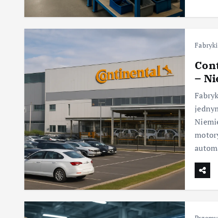
Fabryki
Cont
– N
Fabryk
jedny
Niemie
motory
autom
Przemy