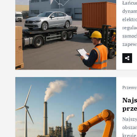
Łańcu
dynam
elektr
regula
samoc
zapew
Przemy
Najs
prz
Najszy
obszar
kreuje