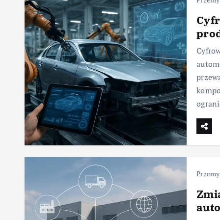
Cyf
pro
Cyfrow
automo
przew
kompon
ograni
Przemy
Zmi
aut