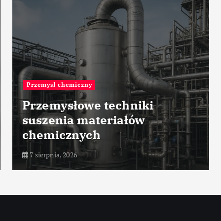
Przemysł zbrojeniowy
Rola wojsk
radiotechnicznych w
nowoczesnej obronie
7 sierpnia, 2026