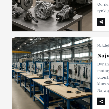
Od sk
rynki 
Najwię
Naj
Dynami
motory
przest
klucz
Najwi