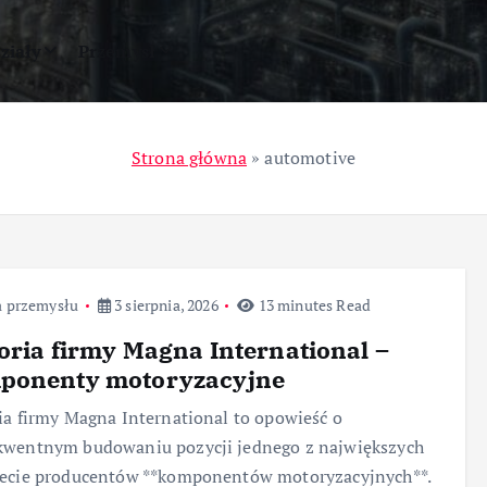
ziały
Przemysł
Strona główna
»
automotive
a przemysłu
3 sierpnia, 2026
13 minutes Read
oria firmy Magna International –
ponenty motoryzacyjne
ia firmy Magna International to opowieść o
kwentnym budowaniu pozycji jednego z największych
iecie producentów **komponentów motoryzacyjnych**.