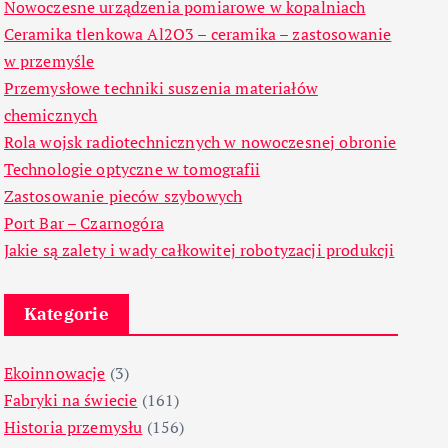
Nowoczesne urządzenia pomiarowe w kopalniach
Ceramika tlenkowa Al2O3 – ceramika – zastosowanie
w przemyśle
Przemysłowe techniki suszenia materiałów
chemicznych
Rola wojsk radiotechnicznych w nowoczesnej obronie
Technologie optyczne w tomografii
Zastosowanie pieców szybowych
Port Bar – Czarnogóra
Jakie są zalety i wady całkowitej robotyzacji produkcji
Kategorie
Ekoinnowacje
(3)
Fabryki na świecie
(161)
Historia przemysłu
(156)