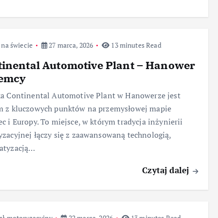
 na świecie
27 marca, 2026
13 minutes Read
inental Automotive Plant – Hanower
iemcy
a Continental Automotive Plant w Hanowerze jest
m z kluczowych punktów na przemysłowej mapie
c i Europy. To miejsce, w którym tradycja inżynierii
zacyjnej łączy się z zaawansowaną technologią,
atyzacją…
Czytaj dalej
sł motoryzacyjny
22 marca, 2026
13 minutes Read