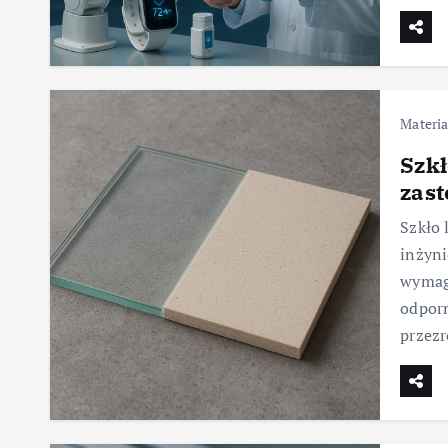
Materia
Szk
zas
Szkło
inżyni
wymaga
odporn
przezr