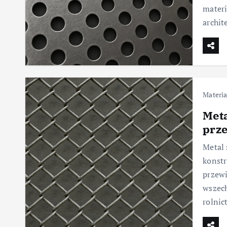
mater
archit
Materia
Meta
prz
Metal 
konstr
przewi
wszech
rolnic