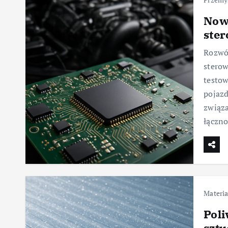
Now
ste
Rozwój
sterow
testow
pojazd
związ
łączno
Materia
Pol
sztu