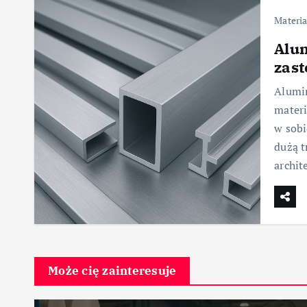
Materia
Alu
zas
Alumi
materi
w sobi
dużą t
archit
Może cię zainteresuje