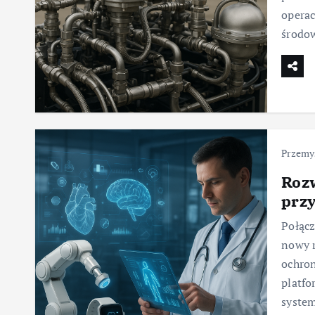
operac
środow
Przemy
Roz
przy
Połącz
nowy r
ochron
platfo
syste