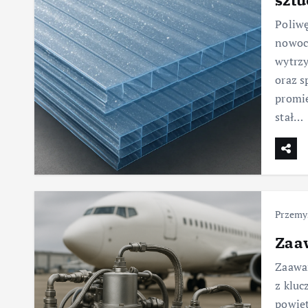
Poliwę
nowoc
wytrzy
oraz s
promie
stał…
Przemys
Zaa
Zaawa
z klu
powiet