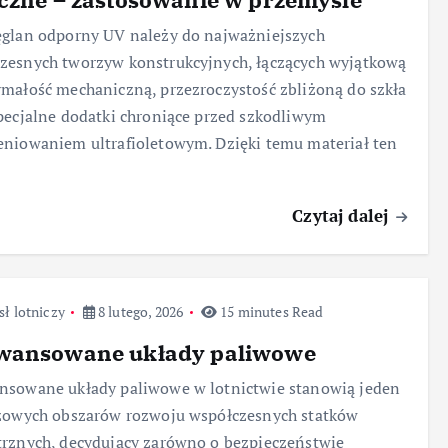
glan odporny UV należy do najważniejszych
zesnych tworzyw konstrukcyjnych, łączących wyjątkową
małość mechaniczną, przezroczystość zbliżoną do szkła
pecjalne dodatki chroniące przed szkodliwym
niowaniem ultrafioletowym. Dzięki temu materiał ten
Czytaj dalej
ł lotniczy
8 lutego, 2026
15 minutes Read
wansowane układy paliwowe
nsowane układy paliwowe w lotnictwie stanowią jeden
czowych obszarów rozwoju współczesnych statków
rznych, decydujący zarówno o bezpieczeństwie