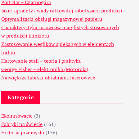
Port Bar – Czarnogóra
Jakie są zalety i wady całkowitej robotyzacji produkcji
Optymalizacja obsługi magazynowej papieru
Charakterystyka surowców marglistych stosowanych
w produkcji klinkieru
Zastosowanie węglików spiekanych w elementach
turbin
Hartowanie stali – teoria i praktyka
George Fisher – elektronika (Motorola)
Największe fabryki obrabiarek laserowych
Kategorie
Ekoinnowacje
(3)
Fabryki na świecie
(161)
Historia przemysłu
(156)