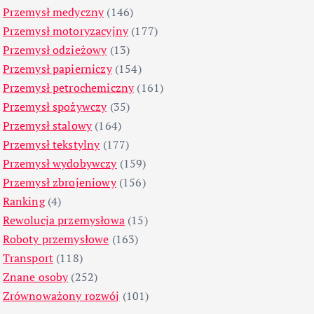
Przemysł medyczny
(146)
Przemysł motoryzacyjny
(177)
Przemysł odzieżowy
(13)
Przemysł papierniczy
(154)
Przemysł petrochemiczny
(161)
Przemysł spożywczy
(35)
Przemysł stalowy
(164)
Przemysł tekstylny
(177)
Przemysł wydobywczy
(159)
Przemysł zbrojeniowy
(156)
Ranking
(4)
Rewolucja przemysłowa
(15)
Roboty przemysłowe
(163)
Transport
(118)
Znane osoby
(252)
Zrównoważony rozwój
(101)