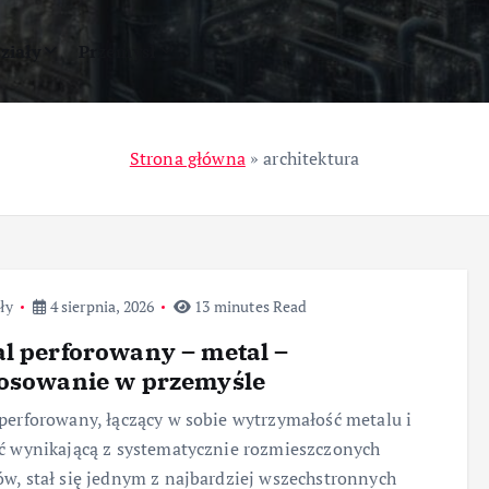
ziały
Przemysł
Strona główna
»
architektura
ły
4 sierpnia, 2026
13 minutes Read
l perforowany – metal –
tosowanie w przemyśle
perforowany, łączący w sobie wytrzymałość metalu i
ć wynikającą z systematycznie rozmieszczonych
w, stał się jednym z najbardziej wszechstronnych