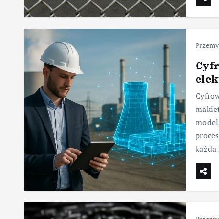
Przemy
Cyfr
ele
Cyfrow
makiet
model,
proces
każda
Przemy