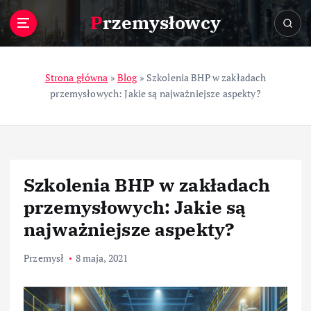
S
Przemysłowcy
k
i
p
t
Strona główna
»
Blog
»
Szkolenia BHP w zakładach
o
przemysłowych: Jakie są najważniejsze aspekty?
c
o
n
t
e
Szkolenia BHP w zakładach
n
t
przemysłowych: Jakie są
najważniejsze aspekty?
Przemysł
8 maja, 2021