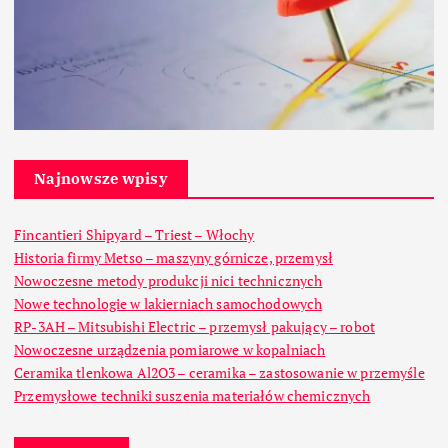
Najnowsze wpisy
Fincantieri Shipyard – Triest – Włochy
Historia firmy Metso – maszyny górnicze, przemysł
Nowoczesne metody produkcji nici technicznych
Nowe technologie w lakierniach samochodowych
RP-3AH – Mitsubishi Electric – przemysł pakujący – robot
Nowoczesne urządzenia pomiarowe w kopalniach
Ceramika tlenkowa Al2O3 – ceramika – zastosowanie w przemyśle
Przemysłowe techniki suszenia materiałów chemicznych