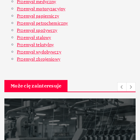
Przemysł medyczny
Przemysł motoryzacyjny
Przemysł papierniczy
Przemysł petrochemiczny
Przemysł spożywczy
Przemysł stalowy
Przemysł tekstylny
Przemysł wydobywczy
Przemysł zbrojeniowy
Może cię zainteresuje