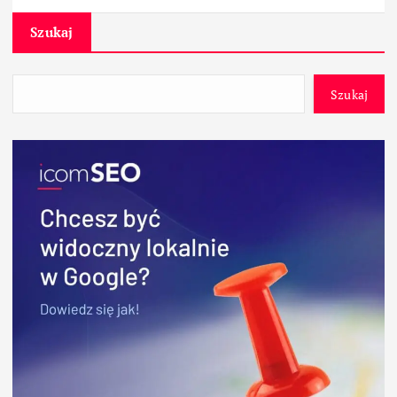
Szukaj
Szukaj