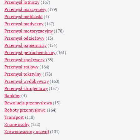
Przemysł lotniczy
(167)
Przemysł maszynowy
(179)
Przemysł meblarski
(4)
Przemysł medyczny
(147)
Przemysł motoryzacyjny
(178)
Przemysł odzieżowy
(13)
Przemysł papierniczy
(154)
Przemysł petrochemiczny
(161)
Przemysł spożywczy
(35)
Przemysł stalowy
(164)
Przemysł tekstylny
(178)
Przemysł wydobywczy
(160)
Przemysł zbrojeniowy
(157)
Ranking
(4)
Rewolucja przemysłowa
(15)
Roboty przemysłowe
(164)
Transport
(118)
Znane osoby
(252)
Zrównoważony rozwój
(101)