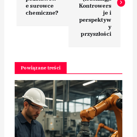
i
e surowce
Kontrowers
chemiczne?
je i
perspektyw
g
y
przyszłości
a
c
j
Powiązane treści
a
w
p
i