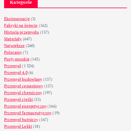
Kategorie
Ekoinnowacje
(3)
Fabryki na świecie
(162)
Historia przemysłu
(157)
Materiały
(647)
Największe
(260)
Polecamy
(7)
Porty morskie
(143)
Przemysł
(1 324)
Przemysł 4.0
(6)
Przemysł budowlany
(157)
Przemysł cementowy
(157)
Przemysł chemiczny
(197)
Przemysł ciężki
(35)
Przemysł energetyczny
(166)
Przemysł farmaceutyczny
(19)
Przemysł hutniczy
(167)
Przemysł Lekki
(18)