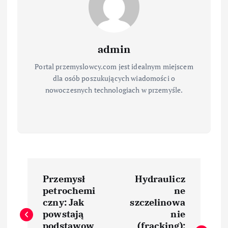
admin
Portal przemyslowcy.com jest idealnym miejscem
dla osób poszukujących wiadomości o
nowoczesnych technologiach w przemyśle.
N
Przemysł
Hydraulicz
a
petrochemi
ne
czny: Jak
szczelinowa
w
powstają
nie
podstawow
(fracking):