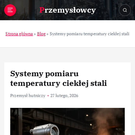
S
Przemysłowcy
k
i
p
t
Strona główna
»
Blog
»
Systemy pomiaru temperatury ciekłej stali
o
c
o
n
t
Systemy pomiaru
e
n
temperatury ciekłej stali
t
Przemysł hutniczy
27 lutego, 2026