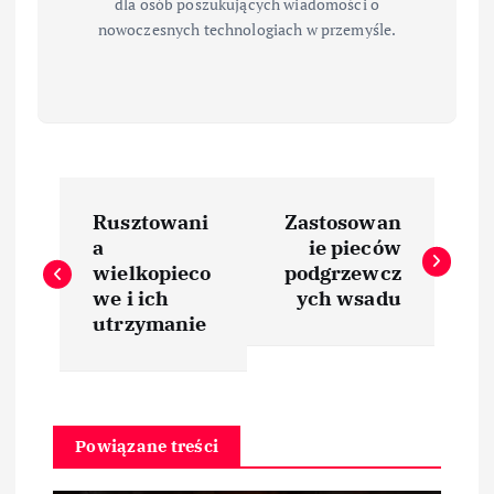
dla osób poszukujących wiadomości o
nowoczesnych technologiach w przemyśle.
N
Rusztowani
Zastosowan
a
a
ie pieców
wielkopieco
podgrzewcz
w
we i ich
ych wsadu
utrzymanie
i
g
Powiązane treści
a