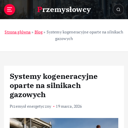
S
Przemysłowcy
k
i
p
t
Strona główna
»
Blog
»
Systemy kogeneracyjne oparte na silnikach
o
gazowych
c
o
n
t
e
Systemy kogeneracyjne
n
t
oparte na silnikach
gazowych
Przemysł energetyczny
19 marca, 2026