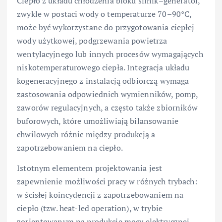
Ciepło z układu chłodzenia bloku silnik–generator,
zwykle w postaci wody o temperaturze 70–90°C,
może być wykorzystane do przygotowania ciepłej
wody użytkowej, podgrzewania powietrza
wentylacyjnego lub innych procesów wymagających
niskotemperaturowego ciepła. Integracja układu
kogeneracyjnego z instalacją odbiorczą wymaga
zastosowania odpowiednich wymienników, pomp,
zaworów regulacyjnych, a często także zbiorników
buforowych, które umożliwiają bilansowanie
chwilowych różnic między produkcją a
zapotrzebowaniem na ciepło.
Istotnym elementem projektowania jest
zapewnienie możliwości pracy w różnych trybach:
w ścisłej koincydencji z zapotrzebowaniem na
ciepło (tzw. heat-led operation), w trybie
zorientowanym na produkcję mocy elektrycznej