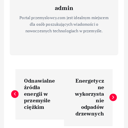
admin
Portal przemyslowcy.com jest idealnym miejscem
dla osób poszukujących wiadomości o
nowoczesnych technologiach w przemyśle.
N
Odnawialne
Energetycz
a
źródła
ne
energii w
wykorzysta
w
przemyśle
nie
ciężkim
odpadów
i
drzewnych