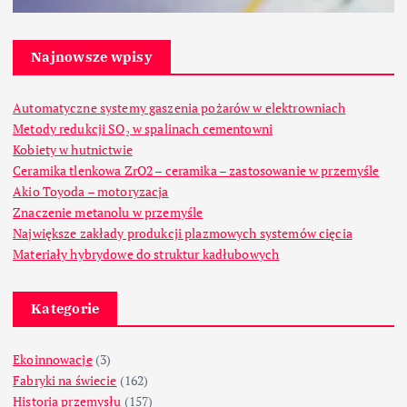
Najnowsze wpisy
Automatyczne systemy gaszenia pożarów w elektrowniach
Metody redukcji SO₂ w spalinach cementowni
Kobiety w hutnictwie
Ceramika tlenkowa ZrO2 – ceramika – zastosowanie w przemyśle
Akio Toyoda – motoryzacja
Znaczenie metanolu w przemyśle
Największe zakłady produkcji plazmowych systemów cięcia
Materiały hybrydowe do struktur kadłubowych
Kategorie
Ekoinnowacje
(3)
Fabryki na świecie
(162)
Historia przemysłu
(157)