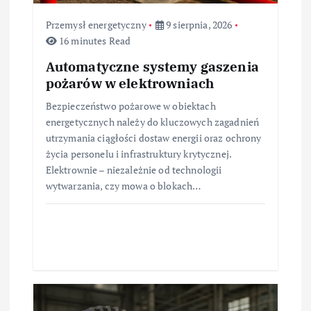
u
Przemysł energetyczny
9 sierpnia, 2026
16 minutes Read
Automatyczne systemy gaszenia
pożarów w elektrowniach
Bezpieczeństwo pożarowe w obiektach
energetycznych należy do kluczowych zagadnień
utrzymania ciągłości dostaw energii oraz ochrony
życia personelu i infrastruktury krytycznej.
Elektrownie – niezależnie od technologii
wytwarzania, czy mowa o blokach…