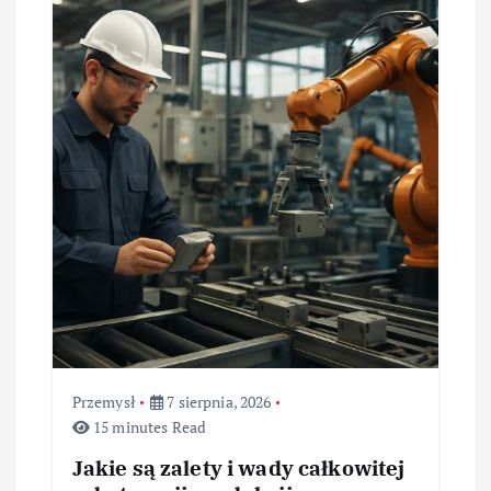
c
j
a
w
p
i
s
u
Przemysł
7 sierpnia, 2026
15 minutes Read
Jakie są zalety i wady całkowitej