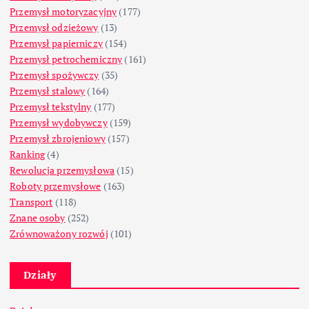
Przemysł motoryzacyjny
(177)
Przemysł odzieżowy
(13)
Przemysł papierniczy
(154)
Przemysł petrochemiczny
(161)
Przemysł spożywczy
(35)
Przemysł stalowy
(164)
Przemysł tekstylny
(177)
Przemysł wydobywczy
(159)
Przemysł zbrojeniowy
(157)
Ranking
(4)
Rewolucja przemysłowa
(15)
Roboty przemysłowe
(163)
Transport
(118)
Znane osoby
(252)
Zrównoważony rozwój
(101)
Działy