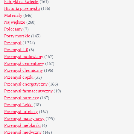
Fabryki na świecie
(161)
Historia przemysłu
(156)
Materiały
(646)
Największe
(260)
Polecamy
(7)
Porty morskie
(143)
Przemysł
(1 324)
Przemysł 4.0
(6)
Przemysł budowlany
(157)
Przemysł cementowy
(157)
Przemysł chemiczny
(196)
Przemysł ciężki
(35)
Przemysł energetyczny
(166)
Przemysł farmaceutyczny
(19)
Przemysł hutniczy
(167)
Przemysł Lekki
(18)
Przemysł lotniczy
(167)
Przemysł maszynowy
(179)
Przemysł meblarski
(4)
Przemysł medyczny
(147)