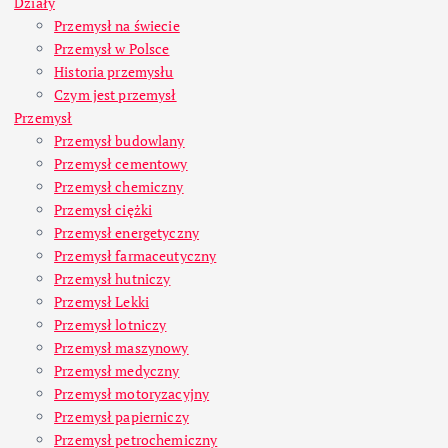
Działy
Przemysł na świecie
Przemysł w Polsce
Historia przemysłu
Czym jest przemysł
Przemysł
Przemysł budowlany
Przemysł cementowy
Przemysł chemiczny
Przemysł ciężki
Przemysł energetyczny
Przemysł farmaceutyczny
Przemysł hutniczy
Przemysł Lekki
Przemysł lotniczy
Przemysł maszynowy
Przemysł medyczny
Przemysł motoryzacyjny
Przemysł papierniczy
Przemysł petrochemiczny