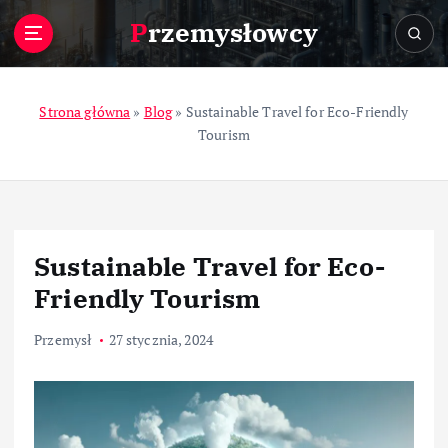
S
Przemysłowcy
k
i
p
t
Strona główna
»
Blog
»
Sustainable Travel for Eco-Friendly
o
Tourism
c
o
n
t
e
Sustainable Travel for Eco-
n
t
Friendly Tourism
Przemysł
27 stycznia, 2024