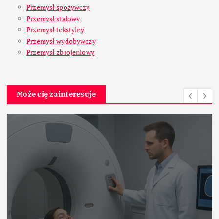
Przemysł spożywczy
Przemysł stalowy
Przemysł tekstylny
Przemysł wydobywczy
Przemysł zbrojeniowy
Może cię zainteresuje