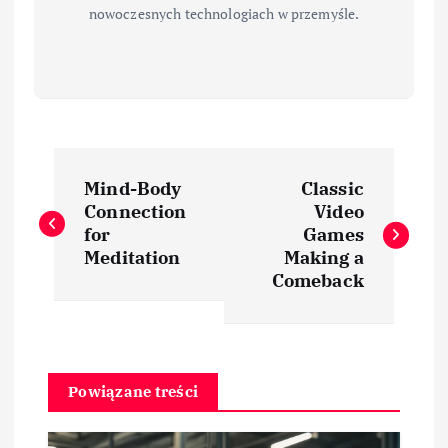
nowoczesnych technologiach w przemyśle.
N
Mind-Body
Classic
a
Connection
Video
for
Games
w
Meditation
Making a
Comeback
i
g
Powiązane treści
a