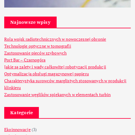
Najnowsze wpisy
Rola wojsk radiotechnicznych w nowoczesnej obronie
Technologie optyczne w tomografii
Zastosowanie pieców szybowych
Port Bar – Czarnogóra
Jakie są zalety i wady całkowitej robotyzacji produkcji
Optymalizacja obsługi magazynowej papieru
Charakterystyka surowców marglistych stosowanych w produkcji
klinkieru
Zastosowanie węglików spiekanych w elementach turbin
Kategorie
Ekoinnowacje
(3)