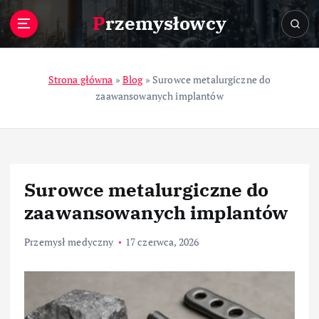
S
Przemysłowcy
k
i
p
t
Strona główna
»
Blog
»
Surowce metalurgiczne do
o
zaawansowanych implantów
c
o
n
t
e
Surowce metalurgiczne do
n
t
zaawansowanych implantów
Przemysł medyczny
17 czerwca, 2026