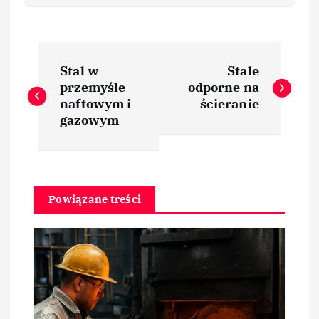
N
Stal w
Stale
a
przemyśle
odporne na
naftowym i
ścieranie
w
gazowym
i
g
Powiązane treści
a
c
j