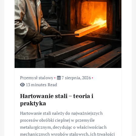
a
w
p
i
s
u
Przemysł stalowy
7 sierpnia, 2026
13 minutes Read
Hartowanie stali – teoria i
praktyka
Hartowanie stali należy do najważniejszych
procesów obróbki cieplnej w przemyśle
metalurgicznym, decydując o właściwościach
mechanicznych wyrobów stalowych, ich trwałości