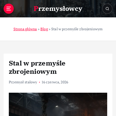
S
Przemysłowcy
k
i
p
t
Strona główna
»
Blog
»
Stal w przemyśle zbrojeniowym
o
c
o
n
t
Stal w przemyśle
e
n
zbrojeniowym
t
Przemysł stalowy
16 czerwca, 2026