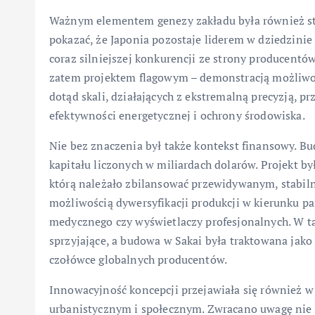
Ważnym elementem genezy zakładu była również str
pokazać, że Japonia pozostaje liderem w dziedzini
coraz silniejszej konkurencji ze strony producentów
zatem projektem flagowym – demonstracją możliwoś
dotąd skali, działających z ekstremalną precyzją,
efektywności energetycznej i ochrony środowiska.
Nie bez znaczenia był także kontekst finansowy. B
kapitału liczonych w miliardach dolarów. Projekt b
którą należało zbilansować przewidywanym, stabil
możliwością dywersyfikacji produkcji w kierunku p
medycznego czy wyświetlaczy profesjonalnych. W 
sprzyjające, a budowa w Sakai była traktowana jako
czołówce globalnych producentów.
Innowacyjność koncepcji przejawiała się również w 
urbanistycznym i społecznym. Zwracano uwagę nie t