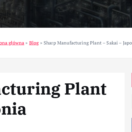
ziały
Przemysł
rona główna
»
Blog
»
Sharp Manufacturing Plant – Sakai – Jap
cturing Plant
onia