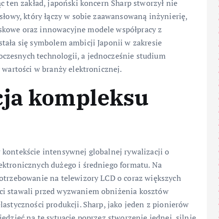
c ten zakład, japoński koncern Sharp stworzył nie
ysłowy, który łączy w sobie zaawansowaną inżynierię,
iskowe oraz innowacyjne modele współpracy z
tała się symbolem ambicji Japonii w zakresie
czesnych technologii, a jednocześnie studium
 wartości w branży elektronicznej.
cja kompleksu
kontekście intensywnej globalnej rywalizacji o
ektronicznych dużego i średniego formatu. Na
potrzebowanie na telewizory LCD o coraz większych
ci stawali przed wyzwaniem obniżenia kosztów
lastyczności produkcji. Sharp, jako jeden z pionierów
edzieć na tę sytuację poprzez stworzenie jednej, silnie