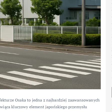
fekturze Osaka to jedna z najbardziej zaawansowanych
anowiąca kluczowy element japońskiego przemysłu