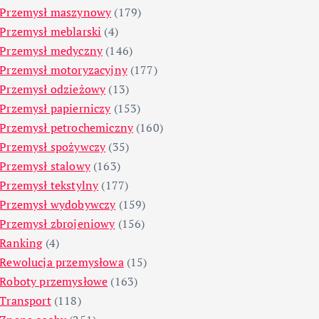
Przemysł maszynowy
(179)
Przemysł meblarski
(4)
Przemysł medyczny
(146)
Przemysł motoryzacyjny
(177)
Przemysł odzieżowy
(13)
Przemysł papierniczy
(153)
Przemysł petrochemiczny
(160)
Przemysł spożywczy
(35)
Przemysł stalowy
(163)
Przemysł tekstylny
(177)
Przemysł wydobywczy
(159)
Przemysł zbrojeniowy
(156)
Ranking
(4)
Rewolucja przemysłowa
(15)
Roboty przemysłowe
(163)
Transport
(118)