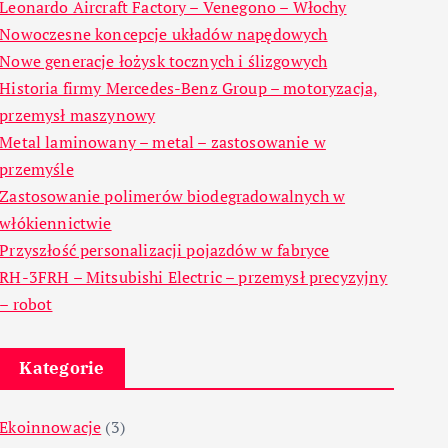
Leonardo Aircraft Factory – Venegono – Włochy
Nowoczesne koncepcje układów napędowych
Nowe generacje łożysk tocznych i ślizgowych
Historia firmy Mercedes-Benz Group – motoryzacja,
przemysł maszynowy
Metal laminowany – metal – zastosowanie w
przemyśle
Zastosowanie polimerów biodegradowalnych w
włókiennictwie
Przyszłość personalizacji pojazdów w fabryce
RH-3FRH – Mitsubishi Electric – przemysł precyzyjny
– robot
Kategorie
Ekoinnowacje
(3)