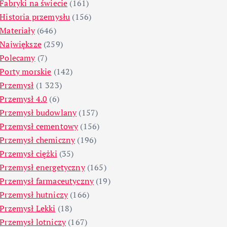
Fabryki na świecie
(161)
Historia przemysłu
(156)
Materiały
(646)
Największe
(259)
Polecamy
(7)
Porty morskie
(142)
Przemysł
(1 323)
Przemysł 4.0
(6)
Przemysł budowlany
(157)
Przemysł cementowy
(156)
Przemysł chemiczny
(196)
Przemysł ciężki
(35)
Przemysł energetyczny
(165)
Przemysł farmaceutyczny
(19)
Przemysł hutniczy
(166)
Przemysł Lekki
(18)
Przemysł lotniczy
(167)