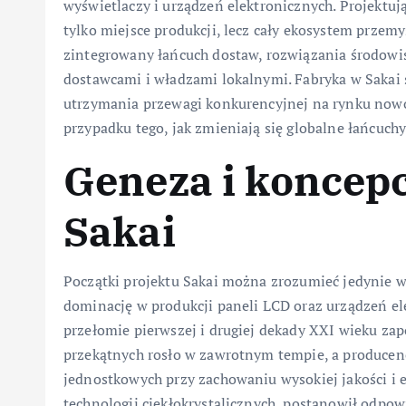
wyświetlaczy i urządzeń elektronicznych. Projektują
tylko miejsce produkcji, lecz cały ekosystem przem
zintegrowany łańcuch dostaw, rozwiązania środow
dostawcami i władzami lokalnymi. Fabryka w Sakai s
utrzymania przewagi konkurencyjnej na rynku nowo
przypadku tego, jak zmieniają się globalne łańcuchy
Geneza i koncep
Sakai
Początki projektu Sakai można zrozumieć jedynie w 
dominację w produkcji paneli LCD oraz urządzeń el
przełomie pierwszej i drugiej dekady XXI wieku za
przekątnych rosło w zawrotnym tempie, a producen
jednostkowych przy zachowaniu wysokiej jakości i e
technologii ciekłokrystalicznych, postanowił odpowi