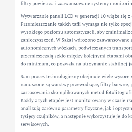
filtry powietrza i zaawansowane systemy monitori
Wytwarzanie paneli LCD w generacji 10 wiąże się z
Przemieszczanie takich tafli wymaga nie tylko spec
wysokiego poziomu automatyzacji, aby zminimaliz
zanieczyszczeń. W Sakai wdrożono zaawansowane s
autonomicznych wózkach, podwieszanych transporte
przemieszczają szkło między kolejnymi etapami obr
do minimum, co pozwala na utrzymanie stabilnej jak
Sam proces technologiczny obejmuje wiele wysoce 
nanoszone są warstwy przewodzące, filtry barwne, p
zastosowania skomplikowanych metod fotolitografii
Każdy z tych etapów jest monitorowany w czasie rze
analizują zarówno parametry fizyczne, jak i optyc
tysięcy czujników, a następnie wykorzystuje je do
serwisowych.