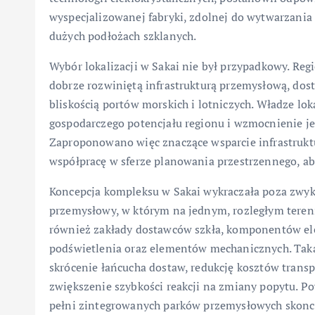
wyspecjalizowanej fabryki, zdolnej do wytwarzania p
dużych podłożach szklanych.
Wybór lokalizacji w Sakai nie był przypadkowy. Reg
dobrze rozwiniętą infrastrukturą przemysłową, dos
bliskością portów morskich i lotniczych. Władze lo
gospodarczego potencjału regionu i wzmocnienie jeg
Zaproponowano więc znaczące wsparcie infrastrukt
współpracę w sferze planowania przestrzennego, ab
Koncepcja kompleksu w Sakai wykraczała poza zwykł
przemysłowy, w którym na jednym, rozległym terenie 
również zakłady dostawców szkła, komponentów el
podświetlenia oraz elementów mechanicznych. Taka 
skrócenie łańcucha dostaw, redukcję kosztów tran
zwiększenie szybkości reakcji na zmiany popytu. Po
pełni zintegrowanych parków przemysłowych skonc