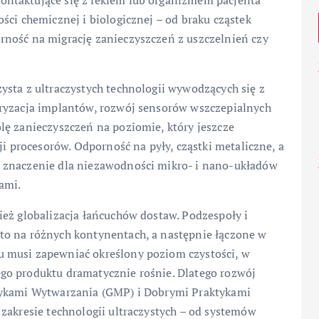
ntaktujące się z lekiem lub organizmem pacjenta
ści chemicznej i biologicznej – od braku cząstek
ność na migrację zanieczyszczeń z uszczelnień czy
ysta z ultraczystych technologii wywodzących się z
uryzacja implantów, rozwój sensorów wszczepialnych
lę zanieczyszczeń na poziomie, który jeszcze
ji procesorów. Odporność na pyły, cząstki metaliczne, a
 znaczenie dla niezawodności mikro- i nano-układów
ami.
ież globalizacja łańcuchów dostaw. Podzespoły i
to na różnych kontynentach, a następnie łączone w
 musi zapewniać określony poziom czystości, w
go produktu dramatycznie rośnie. Dlatego rozwój
tykami Wytwarzania (GMP) i Dobrymi Praktykami
zakresie technologii ultraczystych – od systemów