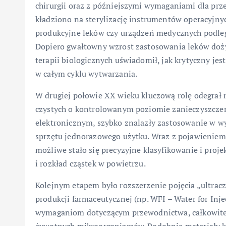
chirurgii oraz z późniejszymi wymaganiami dla pr
kładziono na sterylizację instrumentów operacyjnyc
produkcyjne leków czy urządzeń medycznych podleg
Dopiero gwałtowny wzrost zastosowania leków doż
terapii biologicznych uświadomił, jak krytyczny jes
w całym cyklu wytwarzania.
W drugiej połowie XX wieku kluczową rolę odegrał
czystych o kontrolowanym poziomie zanieczyszcze
elektronicznym, szybko znalazły zastosowanie w w
sprzętu jednorazowego użytku. Wraz z pojawieniem
możliwe stało się precyzyjne klasyfikowanie i proj
i rozkład cząstek w powietrzu.
Kolejnym etapem było rozszerzenie pojęcia „ultrac
produkcji farmaceutycznej (np. WFI – Water for Inj
wymaganiom dotyczącym przewodnictwa, całkowiteg