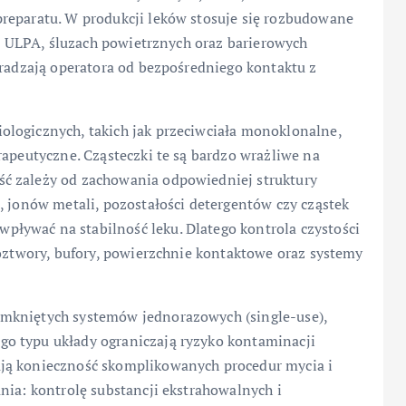
reparatu. W produkcji leków stosuje się rozbudowane
 i ULPA, śluzach powietrznych oraz barierowych
gradzają operatora od bezpośredniego kontaktu z
logicznych, takich jak przeciwciała monoklonalne,
rapeutyczne. Cząsteczki te są bardzo wrażliwe na
ć zależy od zachowania odpowiedniej struktury
, jonów metali, pozostałości detergentów czy cząstek
ływać na stabilność leku. Dlatego kontrola czystości
roztwory, bufory, powierzchnie kontaktowe oraz systemy
mkniętych systemów jednorazowych (single-use),
o typu układy ograniczają ryzyko kontaminacji
ją konieczność skomplikowanych procedur mycia i
nia: kontrolę substancji ekstrahowalnych i