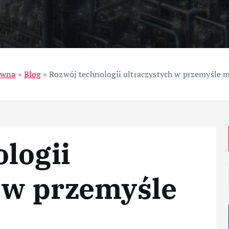
ziały
Przemysł
ówna
»
Blog
»
Rozwój technologii ultraczystych w przemyśle
logii
 w przemyśle