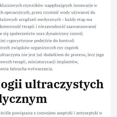
 z kluczowych czynników napędzających innowacje w
ch operacyjnych, przez czystość wody używanej do
montażowych urządzeń medycznych – każdy etap ma
kuteczność terapii i niezawodność zaawansowanej
ie się społeczeństw oraz dynamiczny rozwój
ej rygorystyczne podejście do kontroli
tnych związków organicznych czy cząstek
traczysta nie jest już dodatkiem do procesu, lecz jego
wych terapii, miniaturyzacji implantów,
zenia łańcucha wytwarzania.
ogii ultraczystych
dycznym
 ściśle powiązana z rozwojem aseptyki i antyseptyki w