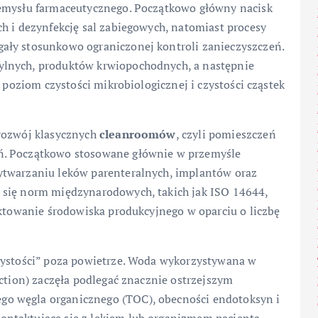
zemysłu farmaceutycznego. Początkowo główny nacisk
h i dezynfekcję sal zabiegowych, natomiast procesy
ały stosunkowo ograniczonej kontroli zanieczyszczeń.
ylnych, produktów krwiopochodnych, a następnie
t poziom czystości mikrobiologicznej i czystości cząstek
 rozwój klasycznych
cleanroomów
, czyli pomieszczeń
ń. Początkowo stosowane głównie w przemyśle
ytwarzaniu leków parenteralnych, implantów oraz
 się norm międzynarodowych, takich jak ISO 14644,
ektowanie środowiska produkcyjnego w oparciu o liczbę
zystości” poza powietrze. Woda wykorzystywana w
ection) zaczęła podlegać znacznie ostrzejszym
o węgla organicznego (TOC), obecności endotoksyn i