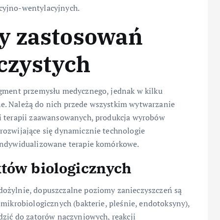
cyjno-wentylacyjnych.
y zastosowań
aczystych
egment przemysłu medycznego, jednak w kilku
e. Należą do nich przede wszystkim wytwarzanie
 i terapii zaawansowanych, produkcja wyrobów
rozwijające się dynamicznie technologie
 indywidualizowane terapie komórkowe.
któw biologicznych
dożylnie, dopuszczalne poziomy zanieczyszczeń są
 mikrobiologicznych (bakterie, pleśnie, endotoksyny),
dzić do zatorów naczyniowych, reakcji