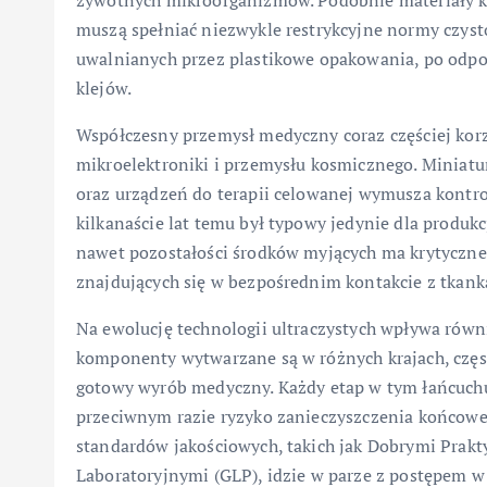
żywotnych mikroorganizmów. Podobnie materiały ko
muszą spełniać niezwykle restrykcyjne normy czysto
uwalnianych przez plastikowe opakowania, po odpor
klejów.
Współczesny przemysł medyczny coraz częściej korz
mikroelektroniki i przemysłu kosmicznego. Miniat
oraz urządzeń do terapii celowanej wymusza kontro
kilkanaście lat temu był typowy jedynie dla produkc
nawet pozostałości środków myjących ma krytyczne
znajdujących się w bezpośrednim kontakcie z tkank
Na ewolucję technologii ultraczystych wpływa równ
komponenty wytwarzane są w różnych krajach, częs
gotowy wyrób medyczny. Każdy etap w tym łańcuchu
przeciwnym razie ryzyko zanieczyszczenia końcowe
standardów jakościowych, takich jak Dobrymi Prak
Laboratoryjnymi (GLP), idzie w parze z postępem w 