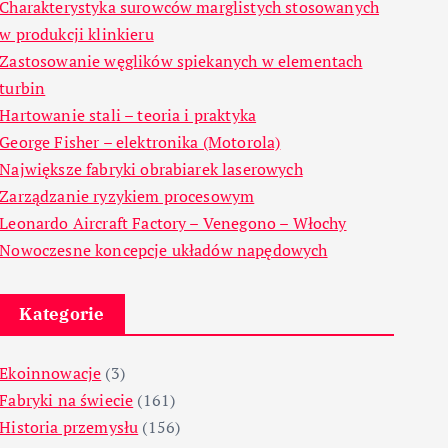
Charakterystyka surowców marglistych stosowanych
w produkcji klinkieru
Zastosowanie węglików spiekanych w elementach
turbin
Hartowanie stali – teoria i praktyka
George Fisher – elektronika (Motorola)
Największe fabryki obrabiarek laserowych
Zarządzanie ryzykiem procesowym
Leonardo Aircraft Factory – Venegono – Włochy
Nowoczesne koncepcje układów napędowych
Kategorie
Ekoinnowacje
(3)
Fabryki na świecie
(161)
Historia przemysłu
(156)