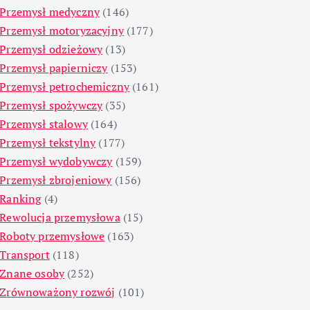
Przemysł medyczny
(146)
Przemysł motoryzacyjny
(177)
Przemysł odzieżowy
(13)
Przemysł papierniczy
(153)
Przemysł petrochemiczny
(161)
Przemysł spożywczy
(35)
Przemysł stalowy
(164)
Przemysł tekstylny
(177)
Przemysł wydobywczy
(159)
Przemysł zbrojeniowy
(156)
Ranking
(4)
Rewolucja przemysłowa
(15)
Roboty przemysłowe
(163)
Transport
(118)
Znane osoby
(252)
Zrównoważony rozwój
(101)