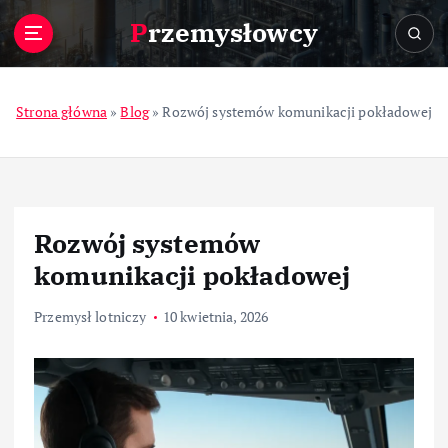
S
Przemysłowcy
k
i
p
t
Strona główna
»
Blog
»
Rozwój systemów komunikacji pokładowej
o
c
o
n
t
Rozwój systemów
e
n
komunikacji pokładowej
t
Przemysł lotniczy
10 kwietnia, 2026