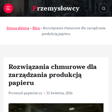
S
Przemysłowcy
k
i
p
t
Strona główna
»
Blog
»
Rozwiązania chmurowe dla zarządzania
o
produkcją papieru
c
o
n
t
e
Rozwiązania chmurowe dla
n
t
zarządzania produkcją
papieru
Przemysł papierniczy
22 kwietnia, 2026