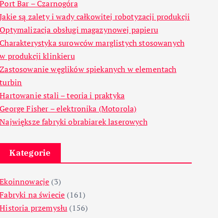
Port Bar – Czarnogóra
Jakie są zalety i wady całkowitej robotyzacji produkcji
Optymalizacja obsługi magazynowej papieru
Charakterystyka surowców marglistych stosowanych
w produkcji klinkieru
Zastosowanie węglików spiekanych w elementach
turbin
Hartowanie stali – teoria i praktyka
George Fisher – elektronika (Motorola)
Największe fabryki obrabiarek laserowych
Kategorie
Ekoinnowacje
(3)
Fabryki na świecie
(161)
Historia przemysłu
(156)