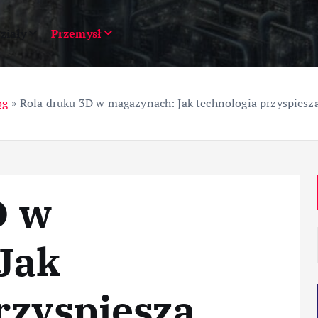
ziały
Przemysł
og
»
Rola druku 3D w magazynach: Jak technologia przyspiesz
D w
Jak
rzyspiesza