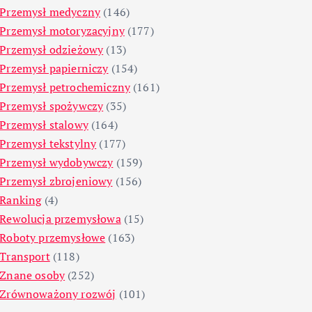
Przemysł medyczny
(146)
Przemysł motoryzacyjny
(177)
Przemysł odzieżowy
(13)
Przemysł papierniczy
(154)
Przemysł petrochemiczny
(161)
Przemysł spożywczy
(35)
Przemysł stalowy
(164)
Przemysł tekstylny
(177)
Przemysł wydobywczy
(159)
Przemysł zbrojeniowy
(156)
Ranking
(4)
Rewolucja przemysłowa
(15)
Roboty przemysłowe
(163)
Transport
(118)
Znane osoby
(252)
Zrównoważony rozwój
(101)