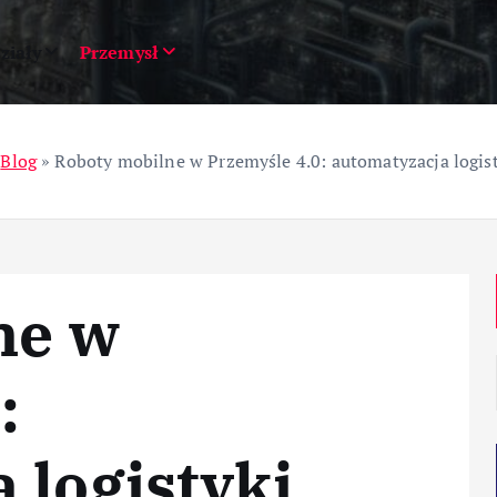
ziały
Przemysł
»
Blog
»
Roboty mobilne w Przemyśle 4.0: automatyzacja logis
ne w
:
 logistyki