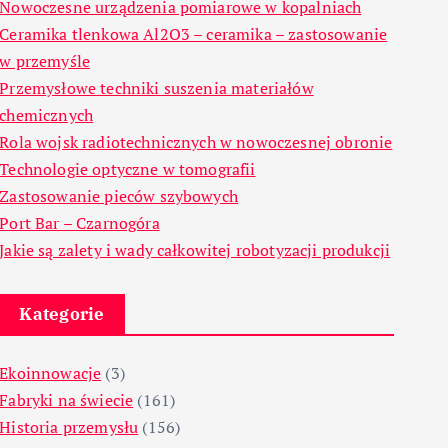
Nowoczesne urządzenia pomiarowe w kopalniach
Ceramika tlenkowa Al2O3 – ceramika – zastosowanie
w przemyśle
Przemysłowe techniki suszenia materiałów
chemicznych
Rola wojsk radiotechnicznych w nowoczesnej obronie
Technologie optyczne w tomografii
Zastosowanie pieców szybowych
Port Bar – Czarnogóra
Jakie są zalety i wady całkowitej robotyzacji produkcji
Kategorie
Ekoinnowacje
(3)
Fabryki na świecie
(161)
Historia przemysłu
(156)