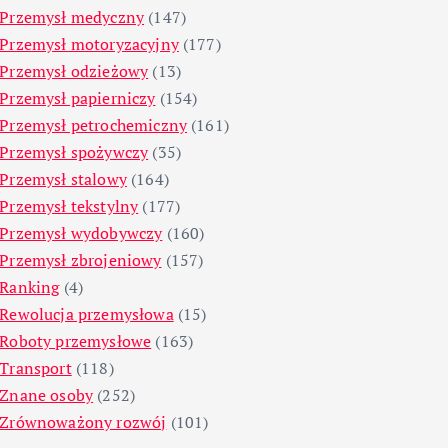
Przemysł medyczny
(147)
Przemysł motoryzacyjny
(177)
Przemysł odzieżowy
(13)
Przemysł papierniczy
(154)
Przemysł petrochemiczny
(161)
Przemysł spożywczy
(35)
Przemysł stalowy
(164)
Przemysł tekstylny
(177)
Przemysł wydobywczy
(160)
Przemysł zbrojeniowy
(157)
Ranking
(4)
Rewolucja przemysłowa
(15)
Roboty przemysłowe
(163)
Transport
(118)
Znane osoby
(252)
Zrównoważony rozwój
(101)