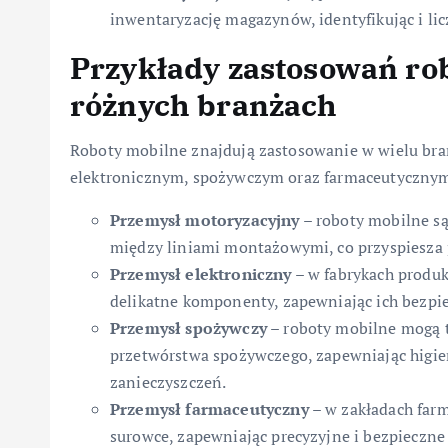
inwentaryzację magazynów, identyfikując i lic
Przykłady zastosowań ro
różnych branżach
Roboty mobilne znajdują zastosowanie w wielu br
elektronicznym, spożywczym oraz farmaceutycznym.
Przemysł motoryzacyjny
– roboty mobilne s
między liniami montażowymi, co przyspiesza p
Przemysł elektroniczny
– w fabrykach produk
delikatne komponenty, zapewniając ich bezpie
Przemysł spożywczy
– roboty mobilne mogą t
przetwórstwa spożywczego, zapewniając higien
zanieczyszczeń.
Przemysł farmaceutyczny
– w zakładach farm
surowce, zapewniając precyzyjne i bezpieczne 