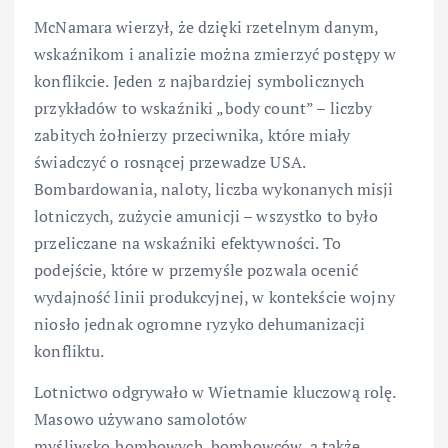
McNamara wierzył, że dzięki rzetelnym danym,
wskaźnikom i analizie można zmierzyć postępy w
konflikcie. Jeden z najbardziej symbolicznych
przykładów to wskaźniki „body count” – liczby
zabitych żołnierzy przeciwnika, które miały
świadczyć o rosnącej przewadze USA.
Bombardowania, naloty, liczba wykonanych misji
lotniczych, zużycie amunicji – wszystko to było
przeliczane na wskaźniki efektywności. To
podejście, które w przemyśle pozwala ocenić
wydajność linii produkcyjnej, w kontekście wojny
niosło jednak ogromne ryzyko dehumanizacji
konfliktu.
Lotnictwo odgrywało w Wietnamie kluczową rolę.
Masowo używano samolotów
myśliwsko‑bombowych, bombowców, a także