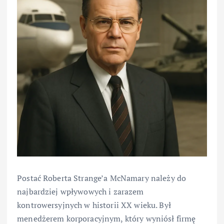
Postać Roberta Strange’a McNamary należy do
najbardziej wpływowych i zarazem
kontrowersyjnych w historii XX wieku. Był
menedżerem korporacyjnym, który wyniósł firmę