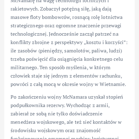
McNamarę na wagę technologii lotniczych i
rakietowych. Zobaczył potężną siłę, jaką dają
masowe floty bombowców, rosnącą rolę lotnictwa
strategicznego oraz ogromne znaczenie przewagi
technologicznej. Jednocześnie zaczął patrzeć na
konflikty zbrojne z perspektywy „kosztu i korzyści”:
ile zasobów (pieniędzy, samolotów, paliwa, ludzi)
trzeba poświęcić dla osiągnięcia konkretnego celu
militarnego. Ten sposób myślenia, w którym
człowiek staje się jednym z elementów rachunku,
powróci z całą mocą w okresie wojny w Wietnamie.
Po zakończeniu wojny McNamara uzyskał stopień
podpułkownika rezerwy. Wychodząc z armii,
zabierał ze sobą nie tylko doświadczenie
menedżera wojskowego, ale też sieć kontaktów w
środowisku wojskowym oraz znajomość
funkcjonowania ogromnej machiny logistycznej,