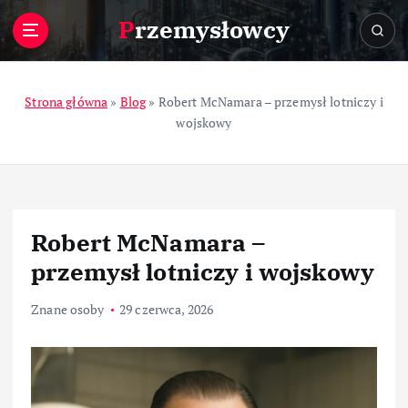
S
Przemysłowcy
k
i
p
t
Strona główna
»
Blog
»
Robert McNamara – przemysł lotniczy i
o
wojskowy
c
o
n
t
e
Robert McNamara –
n
t
przemysł lotniczy i wojskowy
Znane osoby
29 czerwca, 2026