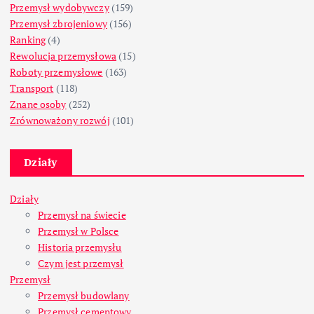
Przemysł wydobywczy
(159)
Przemysł zbrojeniowy
(156)
Ranking
(4)
Rewolucja przemysłowa
(15)
Roboty przemysłowe
(163)
Transport
(118)
Znane osoby
(252)
Zrównoważony rozwój
(101)
Działy
Działy
Przemysł na świecie
Przemysł w Polsce
Historia przemysłu
Czym jest przemysł
Przemysł
Przemysł budowlany
Przemysł cementowy