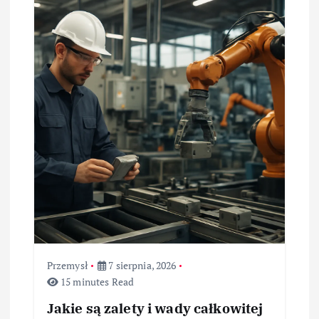
a
w
p
i
s
u
Przemysł
7 sierpnia, 2026
15 minutes Read
Jakie są zalety i wady całkowitej