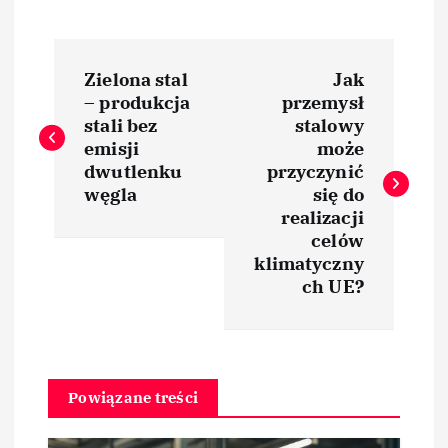
N
Zielona stal
Jak
a
– produkcja
przemysł
stali bez
stalowy
w
emisji
może
dwutlenku
przyczynić
i
węgla
się do
realizacji
celów
g
klimatyczny
ch UE?
a
c
j
Powiązane treści