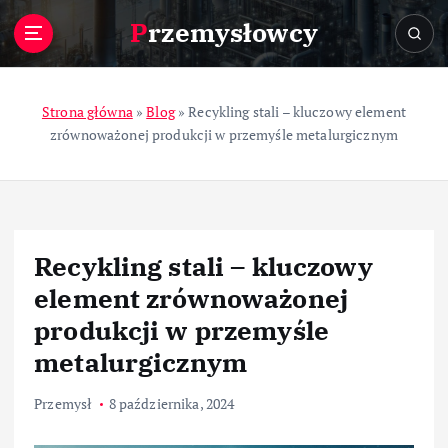
S
Przemysłowcy
k
i
p
t
Strona główna
»
Blog
»
Recykling stali – kluczowy element
o
zrównoważonej produkcji w przemyśle metalurgicznym
c
o
n
t
e
Recykling stali – kluczowy
n
t
element zrównoważonej
produkcji w przemyśle
metalurgicznym
Przemysł
8 października, 2024