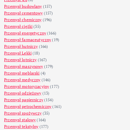
Przemysł budowlany
(157)
Przemysł cementowy
(157)
Przemysł chemiczny
(196)
Przemysł ciężki
(35)
Przemysł energetyczny
(166)
Przemysł farmaceutyczny
(19)
Przemysł hutniczy
(166)
Przemysł Lekki
(18)
Przemysł lotniczy
(167)
Przemysł maszynowy
(179)
Przemysł meblarski
(4)
Przemysł medyczny
(146)
Przemysł motoryzacyjny
(177)
Przemysł odzieżowy
(13)
Przemysł papierniczy
(154)
Przemysł petrochemiczny
(161)
Przemysł spożywczy
(35)
Przemysł stalowy
(164)
Przemysł tekstylny
(177)