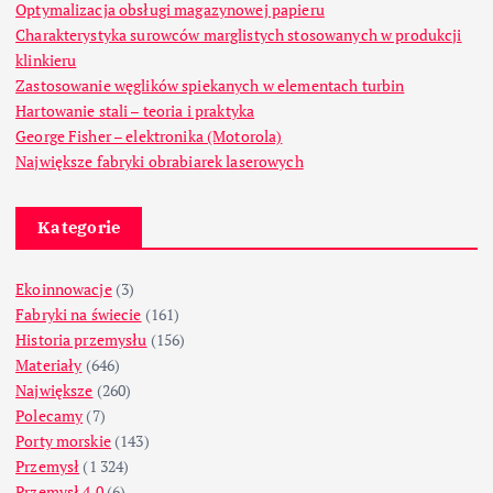
Optymalizacja obsługi magazynowej papieru
Charakterystyka surowców marglistych stosowanych w produkcji
klinkieru
Zastosowanie węglików spiekanych w elementach turbin
Hartowanie stali – teoria i praktyka
George Fisher – elektronika (Motorola)
Największe fabryki obrabiarek laserowych
Kategorie
Ekoinnowacje
(3)
Fabryki na świecie
(161)
Historia przemysłu
(156)
Materiały
(646)
Największe
(260)
Polecamy
(7)
Porty morskie
(143)
Przemysł
(1 324)
Przemysł 4.0
(6)