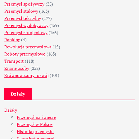
Przemysł spożywczy
(35)
Przemysł stalowy
(163)
Przemysł tekstylny
(177)
Przemysł wydobywczy
(159)
Przemysł zbrojeniowy
(156)
Ranking
(4)
Rewolucja przemysłowa
(15)
Roboty przemysłowe
(163)
Transport
(118)
Znane osoby
(252)
Zrównoważony rozwój
(101)
Działy
Działy
Przemysł na świecie
Przemysł w Polsce
Historia przemysłu
Czym jest przemysł