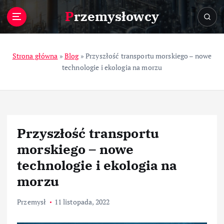
S
Przemysłowcy
k
i
p
t
Strona główna
»
Blog
»
Przyszłość transportu morskiego – nowe
o
technologie i ekologia na morzu
c
o
n
t
e
Przyszłość transportu
n
t
morskiego – nowe
technologie i ekologia na
morzu
Przemysł
11 listopada, 2022