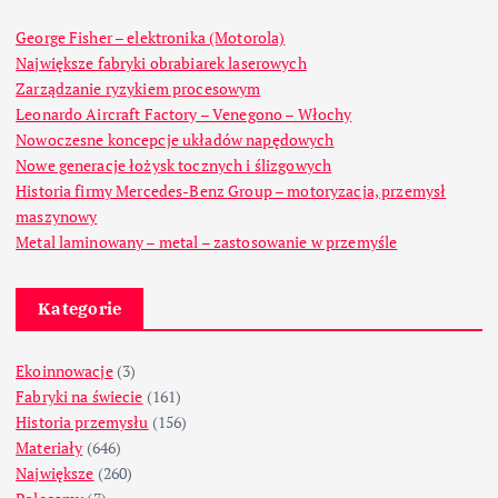
George Fisher – elektronika (Motorola)
Największe fabryki obrabiarek laserowych
Zarządzanie ryzykiem procesowym
Leonardo Aircraft Factory – Venegono – Włochy
Nowoczesne koncepcje układów napędowych
Nowe generacje łożysk tocznych i ślizgowych
Historia firmy Mercedes-Benz Group – motoryzacja, przemysł
maszynowy
Metal laminowany – metal – zastosowanie w przemyśle
Kategorie
Ekoinnowacje
(3)
Fabryki na świecie
(161)
Historia przemysłu
(156)
Materiały
(646)
Największe
(260)