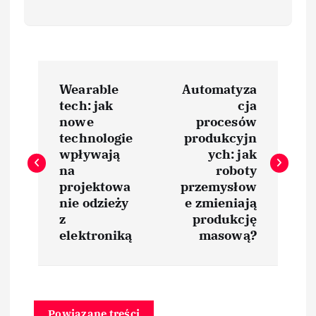
N
Wearable
Automatyza
a
tech: jak
cja
nowe
procesów
w
technologie
produkcyjn
wpływają
ych: jak
i
na
roboty
projektowa
przemysłow
nie odzieży
e zmieniają
g
z
produkcję
elektroniką
masową?
a
c
Powiązane treści