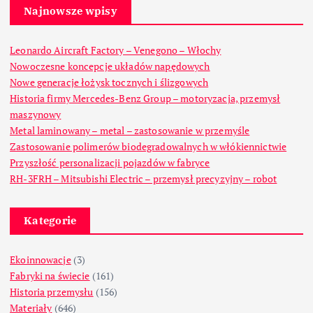
Najnowsze wpisy
Leonardo Aircraft Factory – Venegono – Włochy
Nowoczesne koncepcje układów napędowych
Nowe generacje łożysk tocznych i ślizgowych
Historia firmy Mercedes-Benz Group – motoryzacja, przemysł
maszynowy
Metal laminowany – metal – zastosowanie w przemyśle
Zastosowanie polimerów biodegradowalnych w włókiennictwie
Przyszłość personalizacji pojazdów w fabryce
RH-3FRH – Mitsubishi Electric – przemysł precyzyjny – robot
Kategorie
Ekoinnowacje
(3)
Fabryki na świecie
(161)
Historia przemysłu
(156)
Materiały
(646)