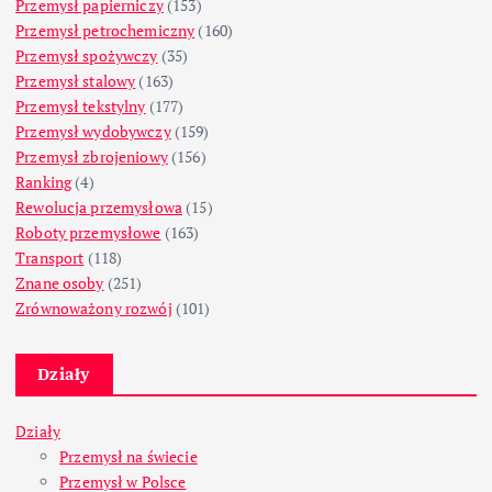
Przemysł papierniczy
(153)
Przemysł petrochemiczny
(160)
Przemysł spożywczy
(35)
Przemysł stalowy
(163)
Przemysł tekstylny
(177)
Przemysł wydobywczy
(159)
Przemysł zbrojeniowy
(156)
Ranking
(4)
Rewolucja przemysłowa
(15)
Roboty przemysłowe
(163)
Transport
(118)
Znane osoby
(251)
Zrównoważony rozwój
(101)
Działy
Działy
Przemysł na świecie
Przemysł w Polsce