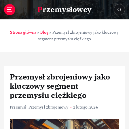
S
Przemysłowcy
k
i
p
t
Strona główna
»
Blog
»
Przemysł zbrojeniowy jako kluczowy
o
segment przemysłu ciężkiego
c
o
n
t
e
Przemysł zbrojeniowy jako
n
t
kluczowy segment
przemysłu ciężkiego
Przemysł
,
Przemysł zbrojeniowy
2 lutego, 2024