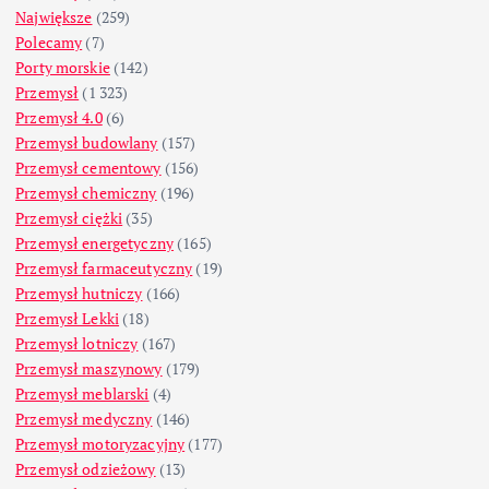
Największe
(259)
Polecamy
(7)
Porty morskie
(142)
Przemysł
(1 323)
Przemysł 4.0
(6)
Przemysł budowlany
(157)
Przemysł cementowy
(156)
Przemysł chemiczny
(196)
Przemysł ciężki
(35)
Przemysł energetyczny
(165)
Przemysł farmaceutyczny
(19)
Przemysł hutniczy
(166)
Przemysł Lekki
(18)
Przemysł lotniczy
(167)
Przemysł maszynowy
(179)
Przemysł meblarski
(4)
Przemysł medyczny
(146)
Przemysł motoryzacyjny
(177)
Przemysł odzieżowy
(13)