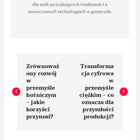
dla osób poszukujących wiadomości o
nowoczesnych technologiach w przemyśle.
N
Zrównoważ
Transforma
a
ony rozwój
cja cyfrowa
w
w
w
przemyśle
przemyśle
hutniczym
ciężkim – co
i
– jakie
oznacza dla
korzyści
przyszłości
przynosi?
produkcji?
g
a