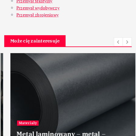
Przemysł tekstylny
Przemysł wydobywczy
Przemysł zbrojeniowy
Może cię zainteresuje
Materiały
Metal laminowany – metal –