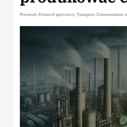
Przemysł
,
Przemysł spożywczy
,
Transport
,
Zrównoważony r