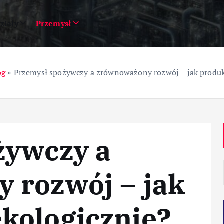
ziały
Przemysł
og
»
Przemysł spożywczy a zrównoważony rozwój – jak produ
żywczy a
 rozwój – jak
kologicznie?