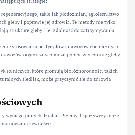
astępujące strategie:
 regeneracyjnego, takie jak płodozmian, agroleśnictwo
i gleby i poprawie jej zdrowia. Te metody nie tylko
ają strukturę gleby i jej zdolność do zatrzymywania
zenie stosowania pestycydów i nawozów chemicznych
 i nawozów organicznych może pomóc w ochronie gleby
k rolniczych, które promują bioróżnorodność, takich
turalnych siedlisk, może przyczynić się do zdrowia
ościowych
y wymaga pilnych działań. Przemysł spożywczy może
ść marnowanej żywności: