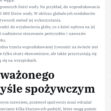
k węgla.
romnych ilości wody. Na przykład, do wyprodukowania
5 000 litrów wody. W obliczu globalnych niedoborów
ktywnych metod jej wykorzystania.
dzi do wyjałowienia gleby, co z kolei wpływa na jej
y i nadmierne stosowanie pestycydów i nawozów
eby.
jedna trzecia wyprodukowanej żywności na świecie jest
ylko straty ekonomiczne, ale także przyczyniają się
ą się na wysypiskach.
oważonego
myśle spożywczym
nym rozwojem, przemysł spożywczy musi wdrażać
dstawiamy kilka kluczowych podejść, które mogą pomóc