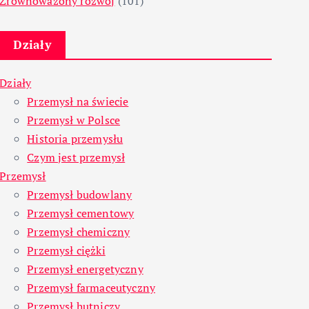
Zrównoważony rozwój
(101)
Działy
Działy
Przemysł na świecie
Przemysł w Polsce
Historia przemysłu
Czym jest przemysł
Przemysł
Przemysł budowlany
Przemysł cementowy
Przemysł chemiczny
Przemysł ciężki
Przemysł energetyczny
Przemysł farmaceutyczny
Przemysł hutniczy