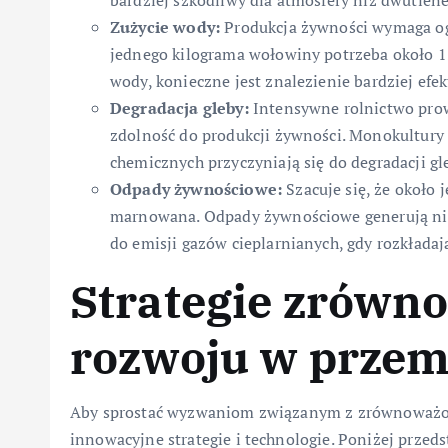
bardziej szkodliwy dla atmosfery niż dwutlene
Zużycie wody:
Produkcja żywności wymaga og
jednego kilograma wołowiny potrzeba około 1
wody, konieczne jest znalezienie bardziej efe
Degradacja gleby:
Intensywne rolnictwo prowa
zdolność do produkcji żywności. Monokultur
chemicznych przyczyniają się do degradacji gl
Odpady żywnościowe:
Szacuje się, że około 
marnowana. Odpady żywnościowe generują nie t
do emisji gazów cieplarnianych, gdy rozkładaj
Strategie zrówn
rozwoju w prze
Aby sprostać wyzwaniom związanym z zrównoważo
innowacyjne strategie i technologie. Poniżej prze