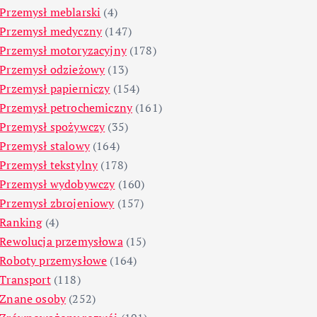
Przemysł meblarski
(4)
Przemysł medyczny
(147)
Przemysł motoryzacyjny
(178)
Przemysł odzieżowy
(13)
Przemysł papierniczy
(154)
Przemysł petrochemiczny
(161)
Przemysł spożywczy
(35)
Przemysł stalowy
(164)
Przemysł tekstylny
(178)
Przemysł wydobywczy
(160)
Przemysł zbrojeniowy
(157)
Ranking
(4)
Rewolucja przemysłowa
(15)
Roboty przemysłowe
(164)
Transport
(118)
Znane osoby
(252)