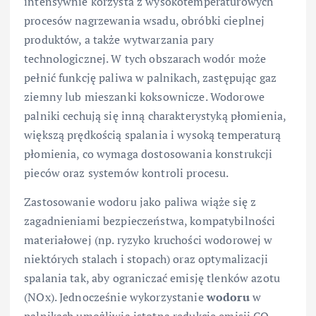
intensywnie korzysta z wysokotemperaturowych
procesów nagrzewania wsadu, obróbki cieplnej
produktów, a także wytwarzania pary
technologicznej. W tych obszarach wodór może
pełnić funkcję paliwa w palnikach, zastępując gaz
ziemny lub mieszanki koksownicze. Wodorowe
palniki cechują się inną charakterystyką płomienia,
większą prędkością spalania i wysoką temperaturą
płomienia, co wymaga dostosowania konstrukcji
pieców oraz systemów kontroli procesu.
Zastosowanie wodoru jako paliwa wiąże się z
zagadnieniami bezpieczeństwa, kompatybilności
materiałowej (np. ryzyko kruchości wodorowej w
niektórych stalach i stopach) oraz optymalizacji
spalania tak, aby ograniczać emisję tlenków azotu
(NOx). Jednocześnie wykorzystanie
wodoru
w
palnikach umożliwia istotną redukcję emisji CO₂,