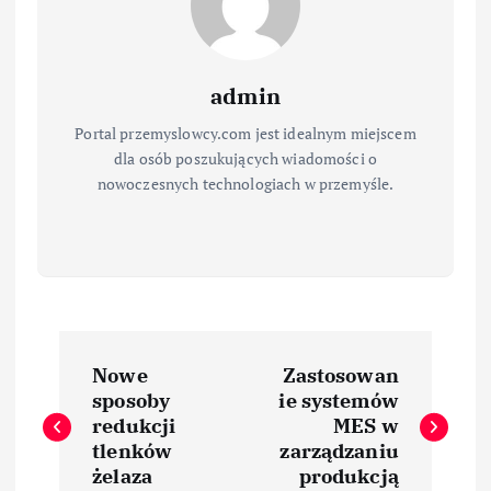
admin
Portal przemyslowcy.com jest idealnym miejscem
dla osób poszukujących wiadomości o
nowoczesnych technologiach w przemyśle.
N
Nowe
Zastosowan
a
sposoby
ie systemów
redukcji
MES w
w
tlenków
zarządzaniu
żelaza
produkcją