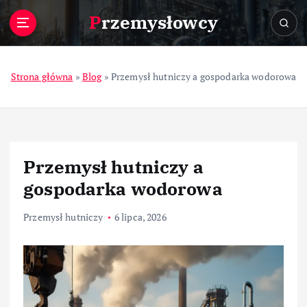
S
Przemysłowcy
k
i
p
t
Strona główna
»
Blog
»
Przemysł hutniczy a gospodarka wodorowa
o
c
o
n
t
Przemysł hutniczy a
e
n
gospodarka wodorowa
t
Przemysł hutniczy
6 lipca, 2026