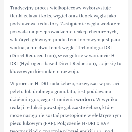
Tradycyjny proces wielkopiecowy wykorzystuje
tlenki żelaza i koks, węgiel oraz tlenek węgla jako
podstawowe reduktory. Zastąpienie węgla wodorem
pozwala na przeprowadzenie reakcji chemicznych,
w których głównym produktem końcowym jest para
wodna, a nie dwutlenek węgla. Technologia DRI
(Direct Reduced Iron), szczególnie w wariancie H-
DRI (Hydrogen–based Direct Reduction), staje się tu
kluczowym kierunkiem rozwoju.
W procesie H-DRI ruda żelaza, zazwyczaj w postaci
peletu lub drobnego granulatu, jest poddawana
działaniu gorącego strumienia
wodoru
. W wyniku
reakcji redukcji powstaje gąbczaste żelazo, które
może następnie zostać przetopione w elektrycznym
piecu łukowym (EAF). Połączenie H-DRI z EAF
tworzy układ o znacznie niższej emisji CO₂, pod