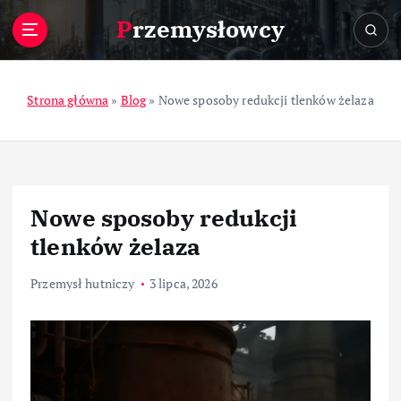
S
Przemysłowcy
k
i
p
t
Strona główna
»
Blog
»
Nowe sposoby redukcji tlenków żelaza
o
c
o
n
t
Nowe sposoby redukcji
e
n
tlenków żelaza
t
Przemysł hutniczy
3 lipca, 2026