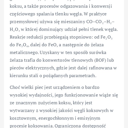
koksu, a także procesów odgazowania i konwersji
częściowego spalania tlenku węgla. W praktyce
przemysłowej używa się mieszaniny CO–CO₂–H₂–
H₂O, w której dominujący udział pełni tlenek węgla.
Reakcje redukcji przebiegają stopniowo: od Fe₂O₃
do Fe₃O₄, dalej do FeO, a następnie do żelaza
metalicznego. Uzyskany w ten sposób surówka
żelaza trafia do konwertorów tlenowych (BOF) lub
pieców elektrycznych, gdzie jest dalej rafinowana w
kierunku stali o pożądanych parametrach.
Choć wielki piec jest urządzeniem o bardzo
wysokiej wydajności, jego funkcjonowanie wiąże się
ze znacznym zużyciem koksu, który jest
wytwarzany z wysokiej jakości węgli koksowych w
kosztownym, energochłonnym i emisyjnym
procesie koksowania. Ograniczona dostępność