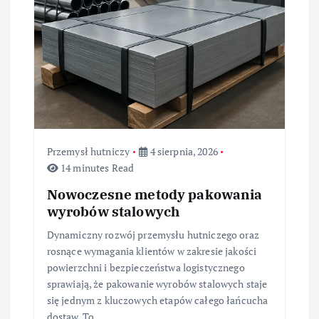
w
p
i
s
u
Przemysł hutniczy
4 sierpnia, 2026
14 minutes Read
Nowoczesne metody pakowania
wyrobów stalowych
Dynamiczny rozwój przemysłu hutniczego oraz
rosnące wymagania klientów w zakresie jakości
powierzchni i bezpieczeństwa logistycznego
sprawiają, że pakowanie wyrobów stalowych staje
się jednym z kluczowych etapów całego łańcucha
dostaw. To…