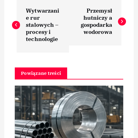
N
Wytwarzani
Przemysł
a
e rur
hutniczy a
stalowych –
gospodarka
w
procesy i
wodorowa
technologie
i
g
Powiązane treści
a
c
j
a