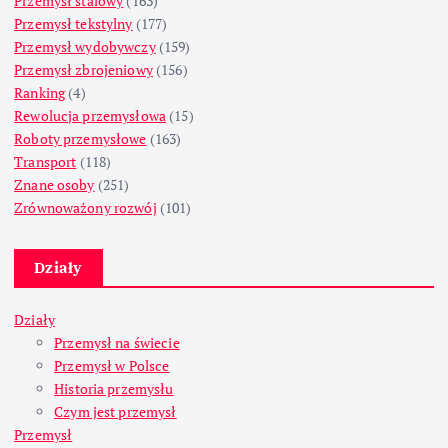
Przemysł stalowy
(163)
Przemysł tekstylny
(177)
Przemysł wydobywczy
(159)
Przemysł zbrojeniowy
(156)
Ranking
(4)
Rewolucja przemysłowa
(15)
Roboty przemysłowe
(163)
Transport
(118)
Znane osoby
(251)
Zrównoważony rozwój
(101)
Działy
Działy
Przemysł na świecie
Przemysł w Polsce
Historia przemysłu
Czym jest przemysł
Przemysł