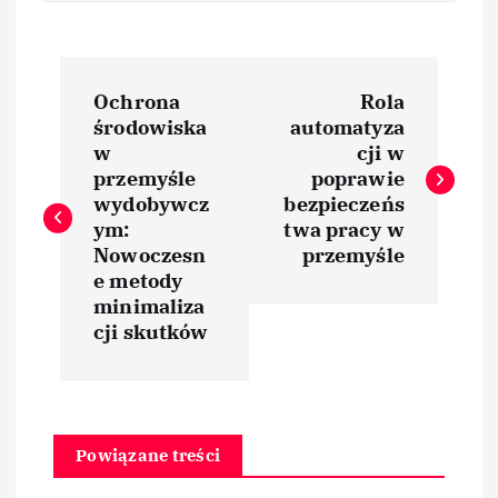
N
Ochrona
Rola
a
środowiska
automatyza
w
cji w
w
przemyśle
poprawie
wydobywcz
bezpieczeńs
i
ym:
twa pracy w
Nowoczesn
przemyśle
e metody
g
minimaliza
cji skutków
a
c
j
Powiązane treści