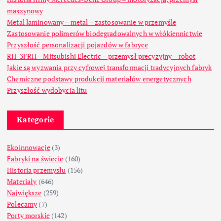
maszynowy
Metal laminowany – metal – zastosowanie w przemyśle
Zastosowanie polimerów biodegradowalnych w włókiennictwie
Przyszłość personalizacji pojazdów w fabryce
RH-3FRH – Mitsubishi Electric – przemysł precyzyjny – robot
Jakie są wyzwania przy cyfrowej transformacji tradycyjnych fabryk
Chemiczne podstawy produkcji materiałów energetycznych
Przyszłość wydobycia litu
Kategorie
Ekoinnowacje
(3)
Fabryki na świecie
(160)
Historia przemysłu
(156)
Materiały
(646)
Największe
(259)
Polecamy
(7)
Porty morskie
(142)