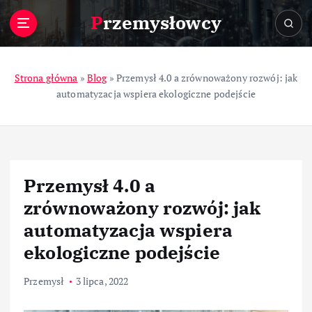
S
Przemysłowcy
k
i
p
t
Strona główna
»
Blog
»
Przemysł 4.0 a zrównoważony rozwój: jak
o
automatyzacja wspiera ekologiczne podejście
c
o
n
t
e
Przemysł 4.0 a
n
t
zrównoważony rozwój: jak
automatyzacja wspiera
ekologiczne podejście
Przemysł
3 lipca, 2022