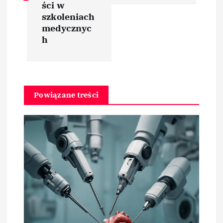
i
ści w
szkoleniach
medycznyc
g
h
a
c
Powiązane treści
j
a
w
p
i