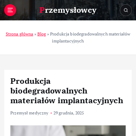
S
Przemysłowcy
k
i
p
t
Strona główna
»
Blog
»
Produkcja biodegradowalnych materiałów
o
implantacyjnych
c
o
n
t
e
Produkcja
n
t
biodegradowalnych
materiałów implantacyjnych
Przemysł medyczny
29 grudnia, 2025