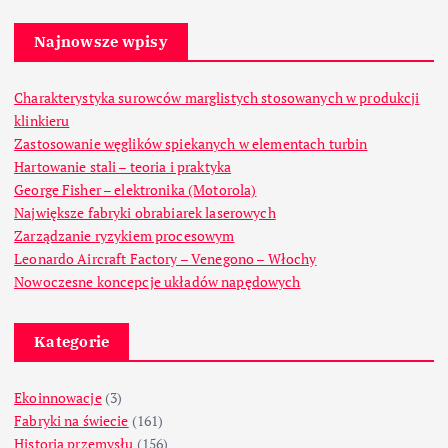
Najnowsze wpisy
Charakterystyka surowców marglistych stosowanych w produkcji
klinkieru
Zastosowanie węglików spiekanych w elementach turbin
Hartowanie stali – teoria i praktyka
George Fisher – elektronika (Motorola)
Największe fabryki obrabiarek laserowych
Zarządzanie ryzykiem procesowym
Leonardo Aircraft Factory – Venegono – Włochy
Nowoczesne koncepcje układów napędowych
Kategorie
Ekoinnowacje
(3)
Fabryki na świecie
(161)
Historia przemysłu
(156)