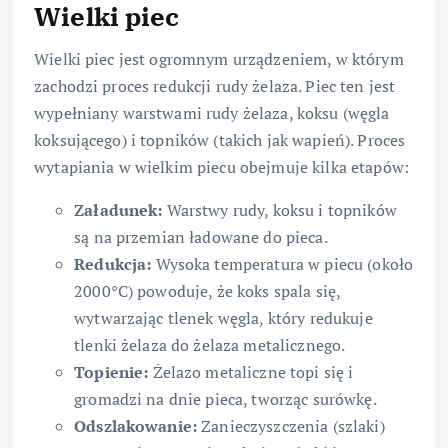
Wielki piec
Wielki piec jest ogromnym urządzeniem, w którym
zachodzi proces redukcji rudy żelaza. Piec ten jest
wypełniany warstwami rudy żelaza, koksu (węgla
koksującego) i topników (takich jak wapień). Proces
wytapiania w wielkim piecu obejmuje kilka etapów:
Załadunek:
Warstwy rudy, koksu i topników
są na przemian ładowane do pieca.
Redukcja:
Wysoka temperatura w piecu (około
2000°C) powoduje, że koks spala się,
wytwarzając tlenek węgla, który redukuje
tlenki żelaza do żelaza metalicznego.
Topienie:
Żelazo metaliczne topi się i
gromadzi na dnie pieca, tworząc surówkę.
Odszlakowanie:
Zanieczyszczenia (szlaki)