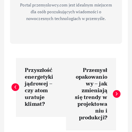
Portal przemyslowcy.com jest idealnym miejscem
dla osób poszukujących wiadomości o
nowoczesnych technologiach w przemyśle.
N
Przyszłość
Przemysł
a
energetyki
opakowanio
jądrowej –
wy – jak
w
czy atom
zmieniają
uratuje
się trendy w
i
klimat?
projektowa
niu i
produkcji?
g