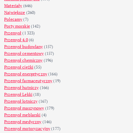
Materiały
(646)
Największe
(260)
Polecamy
(7)
Porty morskie
(142)
Przemysł
(1 323)
Przemysł 4.0
(6)
Przemysł budowlany
(157)
Przemysł cementowy
(157)
Przemysł chemiczny
(196)
Przemysł ciężki
(35)
Przemysł energetyczny
(166)
Przemysł farmaceutyczny
(19)
Przemysł hutniczy
(166)
Przemysł Lekki
(18)
Przemysł lotniczy
(167)
Przemysł maszynowy
(179)
Przemysł meblarski
(4)
Przemysł medyczny
(146)
Przemysł motoryzacyjny
(177)