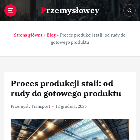
S
Przemysłowcy
k
i
p
t
Strona główna
»
Blog
»
Proces produkcji stali: od rudy do
o
gotowego produktu
c
o
n
t
e
Proces produkcji stali: od
n
t
rudy do gotowego produktu
Przemysł
,
Transport
12 grudnia, 2023