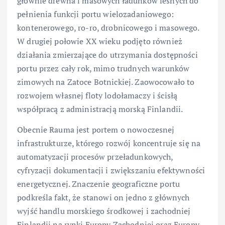
głównie drewna i masowych ładunków leśnych do
pełnienia funkcji portu wielozadaniowego:
kontenerowego, ro-ro, drobnicowego i masowego.
W drugiej połowie XX wieku podjęto również
działania zmierzające do utrzymania dostępności
portu przez cały rok, mimo trudnych warunków
zimowych na Zatoce Botnickiej. Zaowocowało to
rozwojem własnej floty lodołamaczy i ścisłą
współpracą z administracją morską Finlandii.
Obecnie Rauma jest portem o nowoczesnej
infrastrukturze, którego rozwój koncentruje się na
automatyzacji procesów przeładunkowych,
cyfryzacji dokumentacji i zwiększaniu efektywności
energetycznej. Znaczenie geograficzne portu
podkreśla fakt, że stanowi on jedno z głównych
wyjść handlu morskiego środkowej i zachodniej
Finlandii na rynki Europy Zachodniej oraz Europy