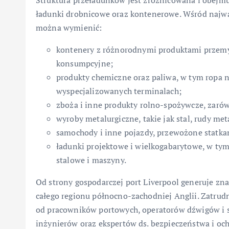
Struktura przeładunków jest zróżnicowana i obejmu
ładunki drobnicowe oraz kontenerowe. Wśród najwa
można wymienić:
kontenery z różnorodnymi produktami przemys
konsumpcyjne;
produkty chemiczne oraz paliwa, w tym ropa n
wyspecjalizowanych terminalach;
zboża i inne produkty rolno-spożywcze, zarówn
wyroby metalurgiczne, takie jak stal, rudy meta
samochody i inne pojazdy, przewożone statkami
ładunki projektowe i wielkogabarytowe, w tym
stalowe i maszyny.
Od strony gospodarczej port Liverpool generuje zna
całego regionu północno-zachodniej Anglii. Zatrudn
od pracowników portowych, operatorów dźwigów i sp
inżynierów oraz ekspertów ds. bezpieczeństwa i oc