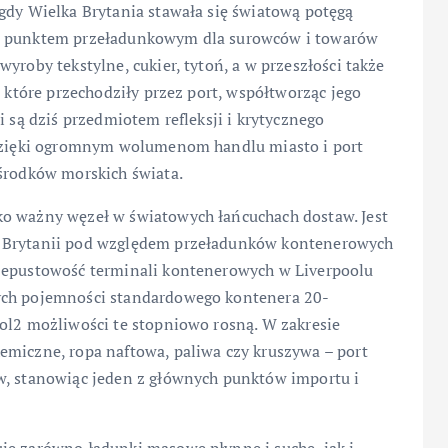
gdy Wielka Brytania stawała się światową potęgą
ym punktem przeładunkowym dla surowców i towarów
yroby tekstylne, cukier, tytoń, a w przeszłości także
, które przechodziły przez port, współtworząc jego
i są dziś przedmiotem refleksji i krytycznego
e dzięki ogromnym wolumenom handlu miasto i port
ośrodków morskich świata.
ko ważny węzeł w światowych łańcuchach dostaw. Jest
j Brytanii pod względem przeładunków kontenerowych
rzepustowość terminali kontenerowych w Liverpoolu
ych pojemności standardowego kontenera 20-
ool2 możliwości te stopniowo rosną. W zakresie
emiczne, ropa naftowa, paliwa czy kruszywa – port
w, stanowiąc jeden z głównych punktów importu i