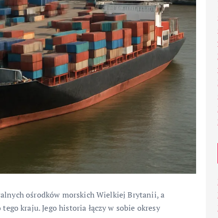
alnych ośrodków morskich Wielkiej Brytanii, a
o kraju. Jego historia łączy w sobie okresy