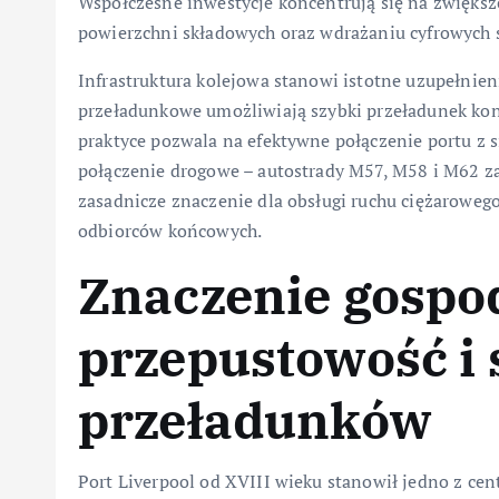
Współczesne inwestycje koncentrują się na zwiększ
powierzchni składowych oraz wdrażaniu cyfrowych
Infrastruktura kolejowa stanowi istotne uzupełnien
przeładunkowe umożliwiają szybki przeładunek ko
praktyce pozwala na efektywne połączenie portu z si
połączenie drogowe – autostrady M57, M58 i M62 z
zasadnicze znaczenie dla obsługi ruchu ciężarowego
odbiorców końcowych.
Znaczenie gospo
przepustowość i 
przeładunków
Port Liverpool od XVIII wieku stanowił jedno z cen