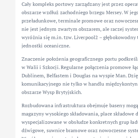
Cały kompleks portowy zarządzany jest przez operat
obszarze wzdłuż zachodniego brzegu Mersey. W jeg
przeładunkowe, terminale promowe oraz nowoczesn
nie jest jednym zwartym obszarem, ale raczej syst
wyróżnia się m.in. tzw. Liverpool2 – głębokowodny
jednostki oceaniczne.
Znaczenie położenia geograficznego portu podkreśla
w Walii i Szkocji. Regularne połączenia promowe łąc
Dublinem, Belfastem i Douglas na wyspie Man. Dzię
komunikacyjnego nie tylko w handlu międzykontyn
obszarze Wysp Brytyjskich.
Rozbudowana infrastruktura obejmuje baseny mogą
magazyny wysokiego składowania, place składowe dl
wyspecjalizowane w obsłudze konkretnych grup ła
dźwigowe, suwnice bramowe oraz nowoczesne syste