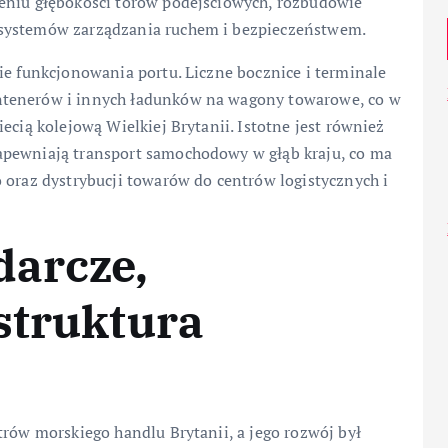
eniu głębokości torów podejściowych, rozbudowie
 systemów zarządzania ruchem i bezpieczeństwem.
ie funkcjonowania portu. Liczne bocznice i terminale
ntenerów i innych ładunków na wagony towarowe, co w
ecią kolejową Wielkiej Brytanii. Istotne jest również
apewniają transport samochodowy w głąb kraju, co ma
 oraz dystrybucji towarów do centrów logistycznych i
darcze,
struktura
trów morskiego handlu Brytanii, a jego rozwój był