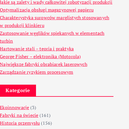
Jakie są zalety i wady całkowitej robotyzacji produkcji
Optymalizacja obsługi magazynowej papieru
Charakterystyka surowców marglistych stosowanych
w produkcji klinkieru
Zastosowanie węglików spiekanych w elementach
turbin
Hartowanie stali – teoria i praktyka
George Fisher – elektronika (Motorola)
Największe fabryki obrabiarek laserowych
Zarządzanie ryzykiem procesowym
Kategorie
Ekoinnowacje
(3)
Fabryki na świecie
(161)
Historia przemysłu
(156)