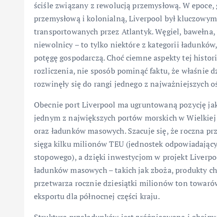
ściśle związany z rewolucją przemysłową. W epoce, 
przemysłową i kolonialną, Liverpool był kluczow
transportowanych przez Atlantyk. Węgiel, bawełna, w
niewolnicy – to tylko niektóre z kategorii ładunków
potęgę gospodarczą. Choć ciemne aspekty tej histori
rozliczenia, nie sposób pominąć faktu, że właśni
rozwinęły się do rangi jednego z najważniejszych 
Obecnie port Liverpool ma ugruntowaną pozycję ja
jednym z największych portów morskich w Wielkie
oraz ładunków masowych. Szacuje się, że roczna p
sięga kilku milionów TEU (jednostek odpowiadając
stopowego), a dzięki inwestycjom w projekt Liverp
ładunków masowych – takich jak zboża, produkty ch
przetwarza rocznie dziesiątki milionów ton towaró
eksportu dla północnej części kraju.