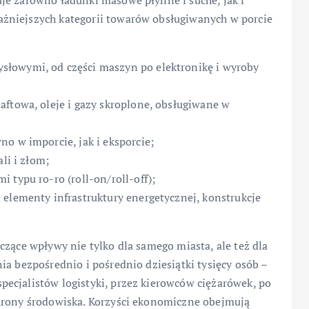
je zarówno ładunki masowe płynne i suche, jak i
żniejszych kategorii towarów obsługiwanych w porcie
łowymi, od części maszyn po elektronikę i wyroby
aftowa, oleje i gazy skroplone, obsługiwane w
o w imporcie, jak i eksporcie;
li i złom;
 typu ro-ro (roll-on/roll-off);
 elementy infrastruktury energetycznej, konstrukcje
czące wpływy nie tylko dla samego miasta, ale też dla
ia bezpośrednio i pośrednio dziesiątki tysięcy osób –
ecjalistów logistyki, przez kierowców ciężarówek, po
hrony środowiska. Korzyści ekonomiczne obejmują