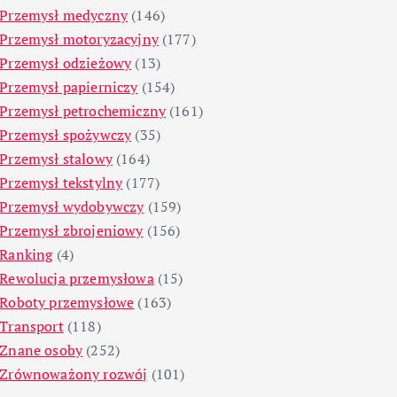
Przemysł medyczny
(146)
Przemysł motoryzacyjny
(177)
Przemysł odzieżowy
(13)
Przemysł papierniczy
(154)
Przemysł petrochemiczny
(161)
Przemysł spożywczy
(35)
Przemysł stalowy
(164)
Przemysł tekstylny
(177)
Przemysł wydobywczy
(159)
Przemysł zbrojeniowy
(156)
Ranking
(4)
Rewolucja przemysłowa
(15)
Roboty przemysłowe
(163)
Transport
(118)
Znane osoby
(252)
Zrównoważony rozwój
(101)