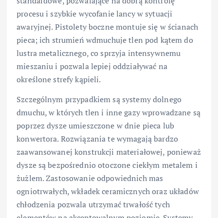
standardowe, pozwalające na dobrą kontrolę
procesu i szybkie wycofanie lancy w sytuacji
awaryjnej. Pistolety boczne montuje się w ścianach
pieca; ich strumień wdmuchuje tlen pod kątem do
lustra metalicznego, co sprzyja intensywnemu
mieszaniu i pozwala lepiej oddziaływać na
określone strefy kąpieli.
Szczególnym przypadkiem są systemy dolnego
dmuchu, w których tlen i inne gazy wprowadzane są
poprzez dysze umieszczone w dnie pieca lub
konwertora. Rozwiązania te wymagają bardzo
zaawansowanej konstrukcji materiałowej, ponieważ
dysze są bezpośrednio otoczone ciekłym metalem i
żużlem. Zastosowanie odpowiednich mas
ogniotrwałych, wkładek ceramicznych oraz układów
chłodzenia pozwala utrzymać trwałość tych
elementów na akceptowalnym poziomie. Systemy