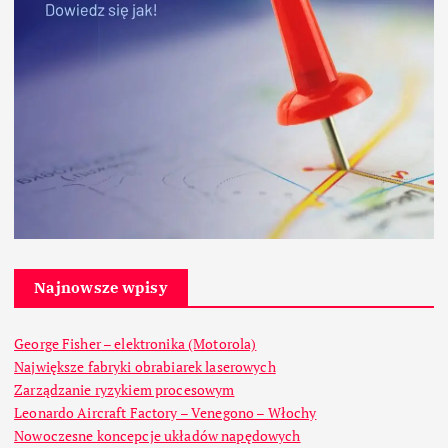
Najnowsze wpisy
George Fisher – elektronika (Motorola)
Największe fabryki obrabiarek laserowych
Zarządzanie ryzykiem procesowym
Leonardo Aircraft Factory – Venegono – Włochy
Nowoczesne koncepcje układów napędowych