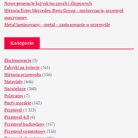
Nowe generacje łożysk tocznych i ślizgowych
Historia firmy Mercedes-Benz Group – motoryzacja, przemysł
maszynowy
Metal laminowany – metal – zastosowanie w przemyśle
Kategorie
Ekoinnowacje
(3)
Fabryki na świecie
(161)
Historia przemysłu
(156)
Materiały
(646)
Największe
(260)
Polecamy
(7)
Porty morskie
(142)
Przemysł
(1 323)
Przemysł 4.0
(6)
Przemysł budowlany
(157)
Przemysł cementowy
(156)