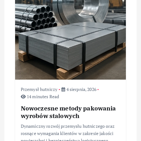
j
a
w
p
i
s
u
Przemysł hutniczy
4 sierpnia, 2026
14 minutes Read
Nowoczesne metody pakowania
wyrobów stalowych
Dynamiczny rozwój przemysłu hutniczego oraz
rosnące wymagania klientów w zakresie jakości
powierzchni i bezpieczeństwa logistycznego