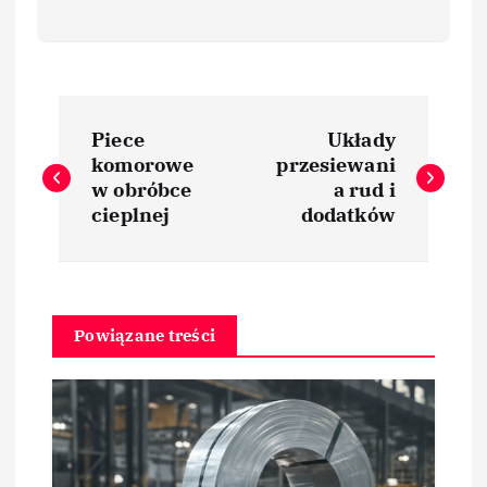
N
Piece
Układy
a
komorowe
przesiewani
w obróbce
a rud i
w
cieplnej
dodatków
i
g
Powiązane treści
a
c