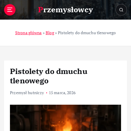
S
Przemysłowcy
k
i
p
t
Strona główna
»
Blog
»
Pistolety do dmuchu tlenowego
o
c
o
n
t
Pistolety do dmuchu
e
n
tlenowego
t
Przemysł hutniczy
15 marca, 2026