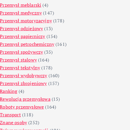
Przemysł meblarski
(4)
Przemysł medyczny
(147)
Przemysł motoryzacyjny
(178)
Przemysł odzieżowy
(13)
Przemysł papierniczy
(154)
Przemysł petrochemiczny
(161)
Przemysł spożywczy
(35)
Przemysł stalowy
(164)
Przemysł tekstylny
(178)
Przemysł wydobywczy
(160)
Przemysł zbrojeniowy
(157)
Ranking
(4)
Rewolucja przemysłowa
(15)
Roboty przemysłowe
(164)
Transport
(118)
Znane osoby
(252)