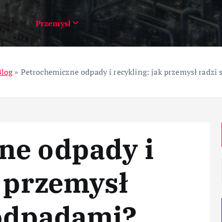
ziały
Przemysł
Blog
»
Petrochemiczne odpady i recykling: jak przemysł radzi
ne odpady i
k przemysł
 odpadami?