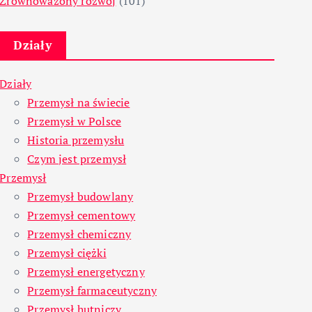
Zrównoważony rozwój
(101)
Działy
Działy
Przemysł na świecie
Przemysł w Polsce
Historia przemysłu
Czym jest przemysł
Przemysł
Przemysł budowlany
Przemysł cementowy
Przemysł chemiczny
Przemysł ciężki
Przemysł energetyczny
Przemysł farmaceutyczny
Przemysł hutniczy