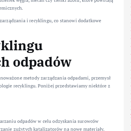
tlenek węgla, metan czy tlenki azotu, które powstają
hemicznych.
zarządzania i recyklingu, co stanowi dodatkowe
yklingu
ch odpadów
wnoważone metody zarządzania odpadami, przemysł
logie recyklingu. Poniżej przedstawiamy niektóre z
warzaniu odpadów w celu odzyskania surowców
zanie zużytych katalizatorów na nowe materiały.