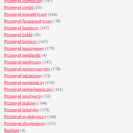
Przemysł chemiczny
(197)
Przemysł ciężki
(35)
Przemysł energetyczny
(166)
Przemysł farmaceutyczny
(19)
Przemysł hutniczy
(167)
Przemysł Lekki
(18)
Przemysł lotniczy
(167)
Przemysł maszynowy
(179)
Przemysł meblarski
(4)
Przemysł medyczny
(147)
Przemysł motoryzacyjny
(178)
Przemysł odzieżowy
(13)
Przemysł papierniczy
(154)
Przemysł petrochemiczny
(161)
Przemysł spożywczy
(35)
Przemysł stalowy
(164)
Przemysł tekstylny
(178)
Przemysł wydobywczy
(160)
Przemysł zbrojeniowy
(157)
Ranking
(4)