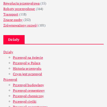
Rewolucja przemysłowa
(15)
Roboty przemysłowe
(164)
Transport
(118)
Znane osoby
(252)
Zrównoważony rozwój
(101)
Działy
Działy
Przemysł na świecie
Przemysł w Polsce
Historia przemysłu
Czym jest przemysł
Przemysł
Przemysł budowlany
Przemysł cementowy
Przemysł chemiczny
Przemysł ciężki
Przemysł energetyczny