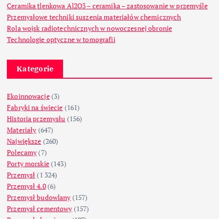
Ceramika tlenkowa Al2O3 – ceramika – zastosowanie w przemyśle
Przemysłowe techniki suszenia materiałów chemicznych
Rola wojsk radiotechnicznych w nowoczesnej obronie
Technologie optyczne w tomografii
Kategorie
Ekoinnowacje
(3)
Fabryki na świecie
(161)
Historia przemysłu
(156)
Materiały
(647)
Największe
(260)
Polecamy
(7)
Porty morskie
(143)
Przemysł
(1 324)
Przemysł 4.0
(6)
Przemysł budowlany
(157)
Przemysł cementowy
(157)