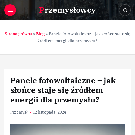
S
Przemysłowcy
k
i
p
t
Strona główna
»
Blog
»
Panele fotowoltaiczne – jak słońce staje się
o
źródłem energii dla przemysłu?
c
o
n
t
e
Panele fotowoltaiczne – jak
n
t
słońce staje się źródłem
energii dla przemysłu?
Przemysł
12 listopada, 2024