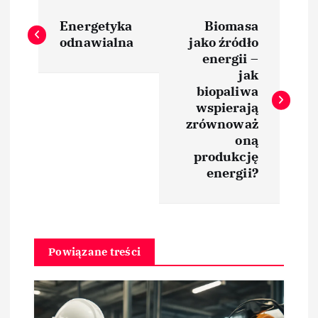
N
Energetyka
Biomasa
a
odnawialna
jako źródło
energii –
w
jak
biopaliwa
i
wspierają
zrównoważ
oną
g
produkcję
energii?
a
c
j
Powiązane treści
a