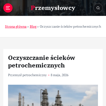
S
Przemysłowcy
k
i
p
t
Strona główna
»
Blog
»
Oczyszczanie ścieków petrochemicznych
o
c
o
n
t
Oczyszczanie ścieków
e
n
petrochemicznych
t
Przemysł petrochemiczny
8 maja, 2026