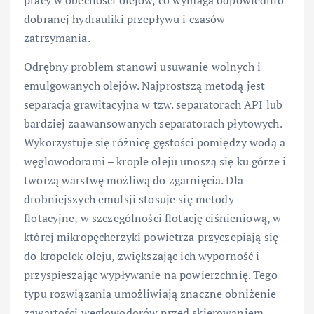
pracy w obecności olejów, co wymaga odpowiednio
dobranej hydrauliki przepływu i czasów
zatrzymania.
Odrębny problem stanowi usuwanie wolnych i
emulgowanych olejów. Najprostszą metodą jest
separacja grawitacyjna w tzw. separatorach API lub
bardziej zaawansowanych separatorach płytowych.
Wykorzystuje się różnicę gęstości pomiędzy wodą a
węglowodorami – krople oleju unoszą się ku górze i
tworzą warstwę możliwą do zgarnięcia. Dla
drobniejszych emulsji stosuje się metody
flotacyjne, w szczególności flotację ciśnieniową, w
której mikropęcherzyki powietrza przyczepiają się
do kropelek oleju, zwiększając ich wyporność i
przyspieszając wypływanie na powierzchnię. Tego
typu rozwiązania umożliwiają znaczne obniżenie
zawartości węglowodorów przed skierowaniem