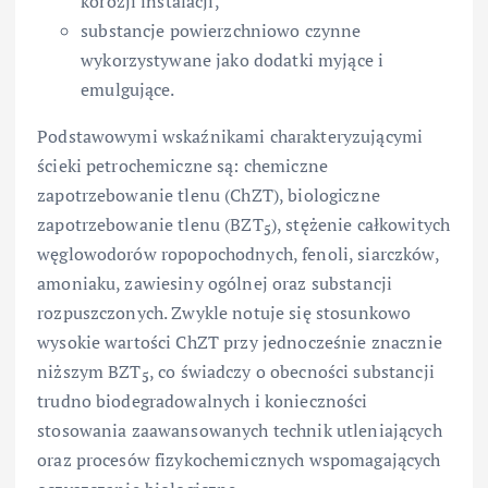
korozji instalacji,
substancje powierzchniowo czynne
wykorzystywane jako dodatki myjące i
emulgujące.
Podstawowymi wskaźnikami charakteryzującymi
ścieki petrochemiczne są: chemiczne
zapotrzebowanie tlenu (ChZT), biologiczne
zapotrzebowanie tlenu (BZT
), stężenie całkowitych
5
węglowodorów ropopochodnych, fenoli, siarczków,
amoniaku, zawiesiny ogólnej oraz substancji
rozpuszczonych. Zwykle notuje się stosunkowo
wysokie wartości ChZT przy jednocześnie znacznie
niższym BZT
, co świadczy o obecności substancji
5
trudno biodegradowalnych i konieczności
stosowania zaawansowanych technik utleniających
oraz procesów fizykochemicznych wspomagających