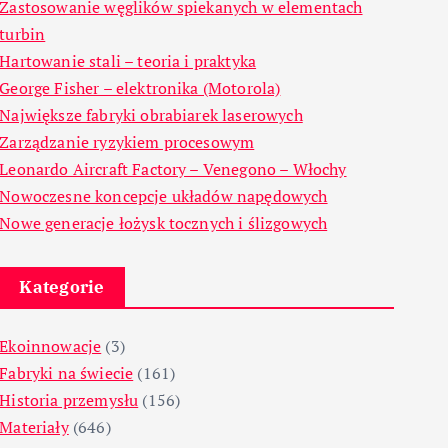
Zastosowanie węglików spiekanych w elementach
turbin
Hartowanie stali – teoria i praktyka
George Fisher – elektronika (Motorola)
Największe fabryki obrabiarek laserowych
Zarządzanie ryzykiem procesowym
Leonardo Aircraft Factory – Venegono – Włochy
Nowoczesne koncepcje układów napędowych
Nowe generacje łożysk tocznych i ślizgowych
Kategorie
Ekoinnowacje
(3)
Fabryki na świecie
(161)
Historia przemysłu
(156)
Materiały
(646)