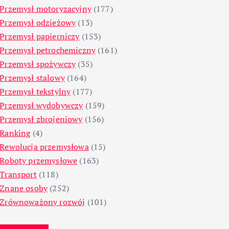
Przemysł motoryzacyjny
(177)
Przemysł odzieżowy
(13)
Przemysł papierniczy
(153)
Przemysł petrochemiczny
(161)
Przemysł spożywczy
(35)
Przemysł stalowy
(164)
Przemysł tekstylny
(177)
Przemysł wydobywczy
(159)
Przemysł zbrojeniowy
(156)
Ranking
(4)
Rewolucja przemysłowa
(15)
Roboty przemysłowe
(163)
Transport
(118)
Znane osoby
(252)
Zrównoważony rozwój
(101)