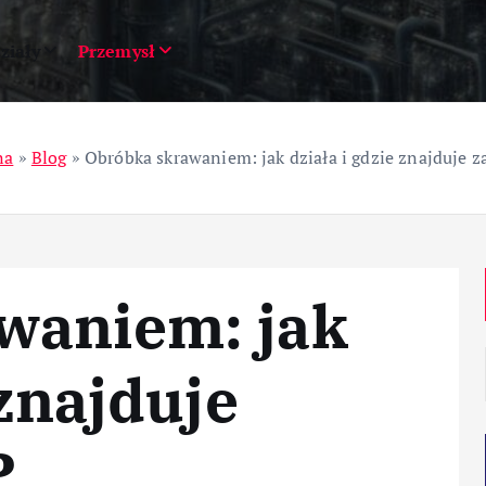
ziały
Przemysł
na
»
Blog
»
Obróbka skrawaniem: jak działa i gdzie znajduje 
waniem: jak
 znajduje
?