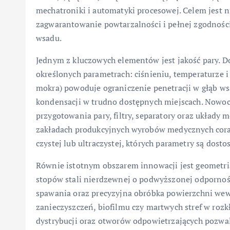
mechatroniki i automatyki procesowej. Celem jest ni
zagwarantowanie powtarzalności i pełnej zgodnośc
wsadu.
Jednym z kluczowych elementów jest jakość pary. Do 
określonych parametrach: ciśnieniu, temperaturze i 
mokra) powoduje ograniczenie penetracji w głąb ws
kondensacji w trudno dostępnych miejscach. Nowo
przygotowania pary, filtry, separatory oraz układy
zakładach produkcyjnych wyrobów medycznych coraz
czystej lub ultraczystej, których parametry są do
Równie istotnym obszarem innowacji jest geometria
stopów stali nierdzewnej o podwyższonej odporno
spawania oraz precyzyjna obróbka powierzchni we
zanieczyszczeń, biofilmu czy martwych stref w roz
dystrybucji oraz otworów odpowietrzających pozwa