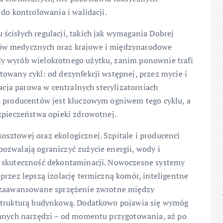
do kontrolowania i walidacji.
ścisłych regulacji, takich jak wymagania Dobrej
ów medycznych oraz krajowe i międzynarodowe
y wyrób wielokrotnego użytku, zanim ponownie trafi
owany cykl: od dezynfekcji wstępnej, przez mycie i
zacja parowa w centralnych sterylizatorniach
h producentów jest kluczowym ogniwem tego cyklu, a
zpieczeństwa opieki zdrowotnej.
sztowej oraz ekologicznej. Szpitale i producenci
ozwalają ograniczyć zużycie energii, wody i
ć skuteczność dekontaminacji. Nowoczesne systemy
przez lepszą izolację termiczną komór, inteligentne
z zaawansowane sprzężenie zwrotne między
astrukturą budynkową. Dodatkowo pojawia się wymóg
wanych narzędzi – od momentu przygotowania, aż po