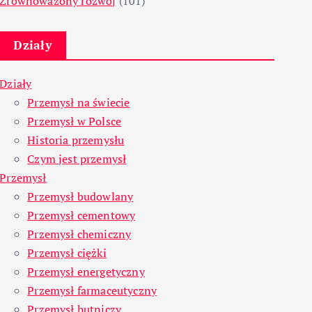
Zrównoważony rozwój
(101)
Działy
Działy
Przemysł na świecie
Przemysł w Polsce
Historia przemysłu
Czym jest przemysł
Przemysł
Przemysł budowlany
Przemysł cementowy
Przemysł chemiczny
Przemysł ciężki
Przemysł energetyczny
Przemysł farmaceutyczny
Przemysł hutniczy