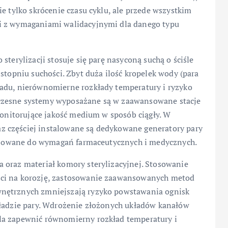
e tylko skrócenie czasu cyklu, ale przede wszystkim
i z wymaganiami walidacyjnymi dla danego typu
sterylizacji stosuje się parę nasyconą suchą o ściśle
stopniu suchości. Zbyt duża ilość kropelek wody (para
adu, nierównomierne rozkłady temperatury i ryzyko
czesne systemy wyposażane są w zaawansowane stacje
 monitorujące jakość medium w sposób ciągły. W
 częściej instalowane są dedykowane generatory pary
stosowane do wymagań farmaceutycznych i medycznych.
 oraz materiał komory sterylizacyjnej. Stosowanie
ści na korozję, zastosowanie zaawansowanych metod
wnętrznych zmniejszają ryzyko powstawania ognisk
kładzie pary. Wdrożenie złożonych układów kanałów
la zapewnić równomierny rozkład temperatury i