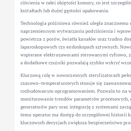
ciśnienia w całej objętości komory, co jest szczegó
kształtach lub dużej gęstości upakowania.
Technologia próżniowa również uległa znacznemu u
naprzemiennym wytwarzaniu podciśnienia i wprowa
powietrza z porów, światła kanałów oraz trudno do
laparoskopowych czy endoskopach sztywnych. Now
wspierane elektrozaworami sterowanymi cyfrowo, za
a dodatkowe czujniki pozwalają szybko wykryć wsze
Kluczową rolę w nowoczesnych sterylizatorach pełn
czasowo–temperaturowych stosuje się zaawansowan
rozbudowanym oprogramowaniem. Pozwala to na wp
monitorowanie trendów parametrów procesowych, 
generatorów pary oraz integrację z systemami zarz
temu operator ma dostęp do szczegółowej historii k
kluczowych decyzjach zwiększa bezpieczeństwo pro