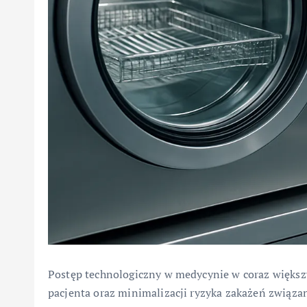
Postęp technologiczny w medycynie w coraz większ
pacjenta oraz minimalizacji ryzyka zakażeń związ