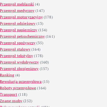
Przemysł meblarski
(4)
Przemysł medyczny
(147)
Przemysł motoryzacyjny
(178)
Przemysł odzieżowy
(13)
Przemysł papierniczy
(154)
Przemysł petrochemiczny
(161)
Przemysł spożywczy
(35)
Przemysł stalowy
(164)
Przemysł tekstylny
(178)
Przemysł wydobywczy
(160)
Przemysł zbrojeniowy
(157)
Ranking
(4)
Rewolucja przemysłowa
(15)
Roboty przemysłowe
(164)
Transport
(118)
Znane osoby
(252)