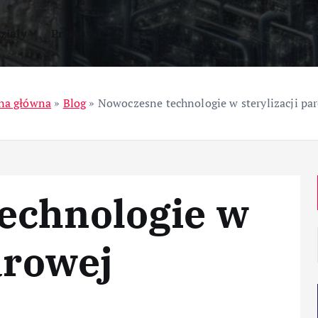
ziały
Przemysł
na główna
»
Blog
»
Nowoczesne technologie w sterylizacji pa
echnologie w
arowej