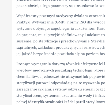
pozostałości, a jego parametry są stosunkowo łatwe 
Współczesny przemysł medyczny działa w otoczeniu 
Praktyki Wytwarzania (GMP), normy ISO dla wyrob
wytyczne dotyczące zapobiegania zakażeniom. Każd
do pacjenta, musi przejść zdefiniowany i udokument
suszenie, po sterylizację i przechowywanie. Steryli
szpitalnych, zakładach produkcyjnych i serwisowyc
jej jakość bezpośrednio przekłada się na poziom be
Rosnące wymagania dotyczą również efektywności ko
wyrobów medycznych poszukują technologii, które p
chemikaliów, a jednocześnie utrzymać lub poprawi
sterylizacji parowej odpowiadają na te wyzwania po
zarządzanie cyklami, systemy odzysku energii ora
sterylizatorem, systemem uzdatniania wody i infr
pełnej
identyfikowalności
każdej partii sterylizo