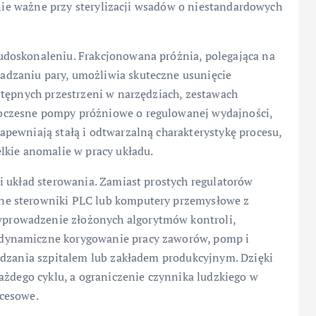
lnie ważne przy sterylizacji wsadów o niestandardowych
doskonaleniu. Frakcjonowana próżnia, polegająca na
dzaniu pary, umożliwia skuteczne usunięcie
stępnych przestrzeni w narzędziach, zestawach
oczesne pompy próżniowe o regulowanej wydajności,
pewniają stałą i odtwarzalną charakterystykę procesu,
lkie anomalie w pracy układu.
i układ sterowania. Zamiast prostych regulatorów
e sterowniki PLC lub komputery przemysłowe z
rowadzenie złożonych algorytmów kontroli,
dynamiczne korygowanie pracy zaworów, pomp i
ądzania szpitalem lub zakładem produkcyjnym. Dzięki
ażdego cyklu, a ograniczenie czynnika ludzkiego w
cesowe.