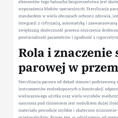
elementów tego łańcucha bezpieczeństwa jest skute
wyposażenia bloków operacyjnych. Sterylizacja paro
standardem w wielu obszarach ochrony zdrowia, jed
integracji z cyfryzacją, automatyką i zaawansowaną
zwiększają skuteczność procesu niszczenia drobnou
powtarzalność parametrów i zgodność z rygoryst
Rola i znaczenie 
parowej w prze
Sterylizacja parowa od dekad stanowi podstawową 
instrumentów endoskopowych o konstrukcji odporni
wielorazowego użytku oraz wielu wyrobów medyczn
nasycona pod ciśnieniem jest nośnikiem dużej iloś
materiału powoduje szybkie i skuteczne niszczenie
przetrwalników. Proces ten, w odróżnieniu od met