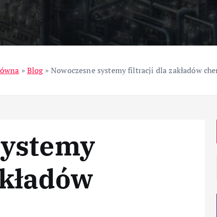
ziały
Przemysł
łówna
»
Blog
»
Nowoczesne systemy filtracji dla zakładów ch
systemy
zakładów