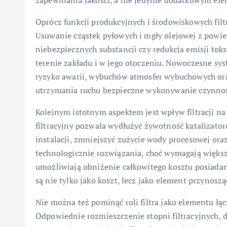
zapewniania jakości, a nie jedynie dodatkowym ele
Oprócz funkcji produkcyjnych i środowiskowych filt
Usuwanie cząstek pyłowych i mgły olejowej z powi
niebezpiecznych substancji czy redukcja emisji to
terenie zakładu i w jego otoczeniu. Nowoczesne sys
ryzyko awarii, wybuchów atmosfer wybuchowych ora
utrzymania ruchu bezpieczne wykonywanie czynnoś
Kolejnym istotnym aspektem jest wpływ filtracji n
filtracyjny pozwala wydłużyć żywotność katalizato
instalacji, zmniejszyć zużycie wody procesowej 
technologicznie rozwiązania, choć wymagają więks
umożliwiają obniżenie całkowitego kosztu posiadania
są nie tylko jako koszt, lecz jako element przynos
Nie można też pominąć roli filtra jako elementu łąc
Odpowiednie rozmieszczenie stopni filtracyjnych, 