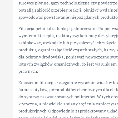
surowce płynne, gazy technologiczne czy powietrze
potrafią zakłócić przebieg reakcji, obniżyć wydajnoś
spowodować powstawanie niepożądanych produktó
Filtracja pełni kilka funkcji jednocześnie. Po pier
wymienniki ciepła, reaktory czy kolumny destylacyj
zablokować, uszkodzić lub przyspieszyć ich zużycie
produktu, ograniczając ilość cząstek stałych, barw
dla ochrony środowiska, ponieważ nowoczesne system
lotnych związków organicznych, co jest warunkiem 
prawnych.
Znaczenie filtracji szczególnie wyraźnie widać w br
farmaceutyków, półproduktów chemicznych dla elekt
do syntezy zaawansowanych polimerów. W tych obs
krytyczna, a niewielkie zmiany stężenia zanieczys
produkcyjnych. Odpowiednio zaprojektowany układ f