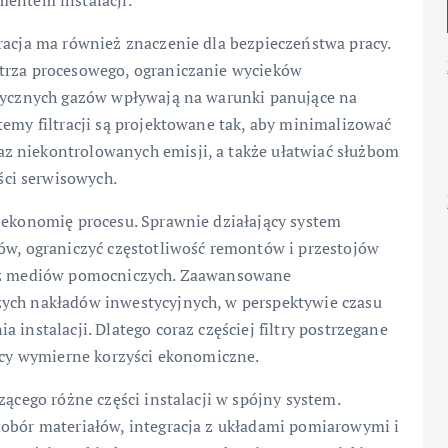
mentem instalacji.
racja ma również znaczenie dla bezpieczeństwa pracy.
etrza procesowego, ograniczanie wycieków
ksycznych gazów wpływają na warunki panujące na
temy filtracji są projektowane tak, aby minimalizować
z niekontrolowanych emisji, a także ułatwiać służbom
ci serwisowych.
a ekonomię procesu. Sprawnie działający system
rów, ograniczyć częstotliwość remontów i przestojów
oraz mediów pomocniczych. Zaawansowane
zych nakładów inwestycyjnych, w perspektywie czasu
 instalacji. Dlatego coraz częściej filtry postrzegane
zący wymierne korzyści ekonomiczne.
zącego różne części instalacji w spójny system.
dobór materiałów, integracja z układami pomiarowymi i