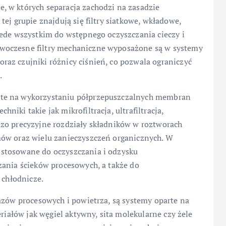
, w których separacja zachodzi na zasadzie
ej grupie znajdują się filtry siatkowe, wkładowe,
zede wszystkim do wstępnego oczyszczania cieczy i
woczesne filtry mechaniczne wyposażone są w systemy
az czujniki różnicy ciśnień, co pozwala ograniczyć
.
rte na wykorzystaniu półprzepuszczalnych membran
iki takie jak mikrofiltracja, ultrafiltracja,
zo precyzyjne rozdziały składników w roztworach
mów oraz wielu zanieczyszczeń organicznych. W
stosowane do oczyszczania i odzysku
zania ścieków procesowych, a także do
 chłodnicze.
azów procesowych i powietrza, są systemy oparte na
eriałów jak węgiel aktywny, sita molekularne czy żele