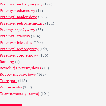
Przemysł motoryzacyjny
(177)
Przemysł odzieżowy
(13)
Przemysł papierniczy
(153)
Przemysł petrochemiczny
(161)
Przemysł spożywczy
(35)
Przemysł stalowy
(164)
Przemysł tekstylny
(177)
Przemysł wydobywczy
(159)
Przemysł zbrojeniowy
(156)
Ranking
(4)
Rewolucja przemysłowa
(15)
Roboty przemysłowe
(163)
Transport
(118)
Znane osoby
(252)
Zrównoważony rozwój
(101)