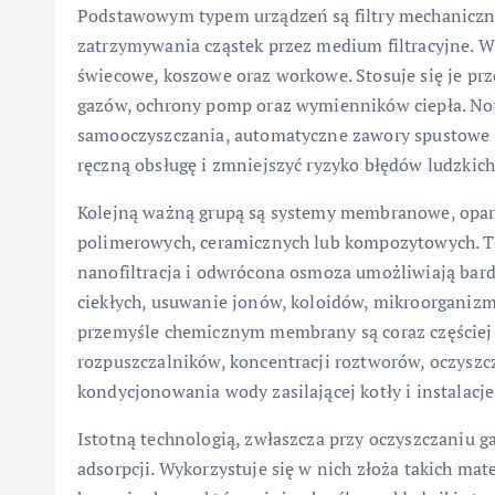
Podstawowym typem urządzeń są filtry mechaniczne
zatrzymywania cząstek przez medium filtracyjne. W t
świecowe, koszowe oraz workowe. Stosuje się je pr
gazów, ochrony pomp oraz wymienników ciepła. No
samooczyszczania, automatyczne zawory spustowe or
ręczną obsługę i zmniejszyć ryzyko błędów ludzkich
Kolejną ważną grupą są systemy membranowe, opa
polimerowych, ceramicznych lub kompozytowych. Techn
nanofiltracja i odwrócona osmoza umożliwiają bard
ciekłych, usuwanie jonów, koloidów, mikroorganiz
przemyśle chemicznym membrany są coraz częściej 
rozpuszczalników, koncentracji roztworów, oczyszc
kondycjonowania wody zasilającej kotły i instalacje
Istotną technologią, zwłaszcza przy oczyszczaniu g
adsorpcji. Wykorzystuje się w nich złoża takich mat