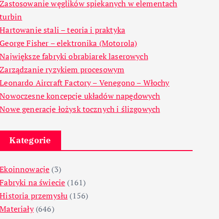
Zastosowanie węglików spiekanych w elementach
turbin
Hartowanie stali – teoria i praktyka
George Fisher – elektronika (Motorola)
Największe fabryki obrabiarek laserowych
Zarządzanie ryzykiem procesowym
Leonardo Aircraft Factory – Venegono – Włochy
Nowoczesne koncepcje układów napędowych
Nowe generacje łożysk tocznych i ślizgowych
Kategorie
Ekoinnowacje
(3)
Fabryki na świecie
(161)
Historia przemysłu
(156)
Materiały
(646)