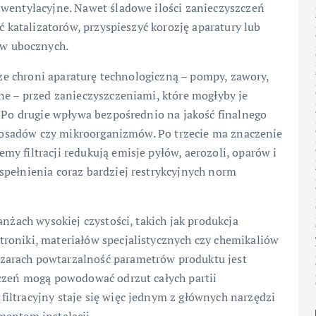
 wentylacyjne. Nawet śladowe ilości zanieczyszczeń
ć katalizatorów, przyspieszyć korozję aparatury lub
w ubocznych.
wsze chroni aparaturę technologiczną – pompy, zawory,
ne – przed zanieczyszczeniami, które mogłyby je
. Po drugie wpływa bezpośrednio na jakość finalnego
y, osadów czy mikroorganizmów. Po trzecie ma znaczenie
y filtracji redukują emisje pyłów, aerozoli, oparów i
spełnienia coraz bardziej restrykcyjnych norm
anżach wysokiej czystości, takich jak produkcja
roniki, materiałów specjalistycznych czy chemikaliów
zarach powtarzalność parametrów produktu jest
zczeń mogą powodować odrzut całych partii
iltracyjny staje się więc jednym z głównych narzędzi