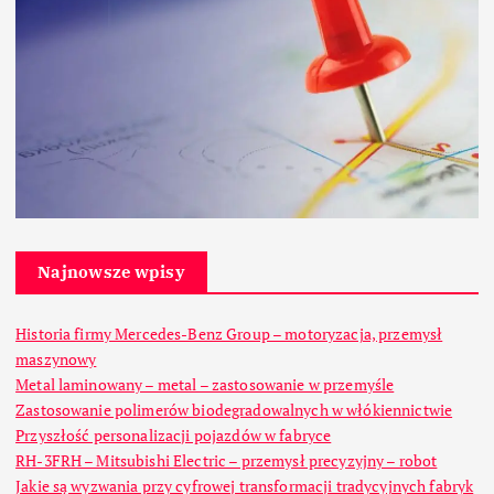
Najnowsze wpisy
Historia firmy Mercedes-Benz Group – motoryzacja, przemysł
maszynowy
Metal laminowany – metal – zastosowanie w przemyśle
Zastosowanie polimerów biodegradowalnych w włókiennictwie
Przyszłość personalizacji pojazdów w fabryce
RH-3FRH – Mitsubishi Electric – przemysł precyzyjny – robot
Jakie są wyzwania przy cyfrowej transformacji tradycyjnych fabryk