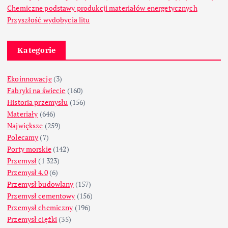
Chemiczne podstawy produkcji materiałów energetycznych
Przyszłość wydobycia litu
Kategorie
Ekoinnowacje
(3)
Fabryki na świecie
(160)
Historia przemysłu
(156)
Materiały
(646)
Największe
(259)
Polecamy
(7)
Porty morskie
(142)
Przemysł
(1 323)
Przemysł 4.0
(6)
Przemysł budowlany
(157)
Przemysł cementowy
(156)
Przemysł chemiczny
(196)
Przemysł ciężki
(35)