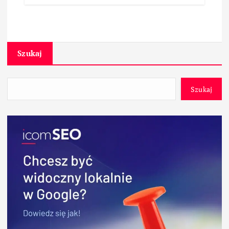
Szukaj
Szukaj