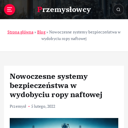
S
Przemysłowcy
k
i
p
t
Strona główna
»
Blog
»
Nowoczesne systemy bezpieczeństwa w
o
wydobyciu ropy naftowej
c
o
n
t
e
Nowoczesne systemy
n
t
bezpieczeństwa w
wydobyciu ropy naftowej
Przemysł
5 lutego, 2022