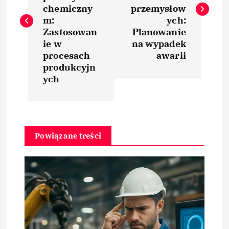
w
chemiczny
przemysłow
i
m:
ych:
Zastosowan
Planowanie
ie w
na wypadek
g
procesach
awarii
produkcyjn
a
ych
c
j
Powiązane treści
a
w
p
i