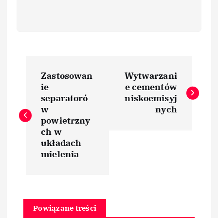
N
Zastosowan
Wytwarzani
a
ie
e cementów
separatoró
niskoemisyj
w
w
nych
powietrzny
i
ch w
układach
mielenia
g
a
c
Powiązane treści