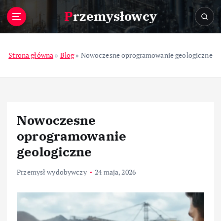
S
Przemysłowcy
k
i
p
t
Strona główna
»
Blog
»
Nowoczesne oprogramowanie geologiczne
o
c
o
n
t
Nowoczesne
e
n
oprogramowanie
t
geologiczne
Przemysł wydobywczy
24 maja, 2026