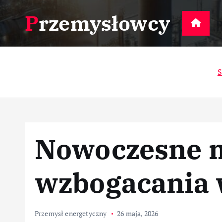
S
Przemysłowcy
k
D
i
p
t
S
o
c
o
n
t
Nowoczesne 
e
n
t
wzbogacania 
Przemysł energetyczny
26 maja, 2026