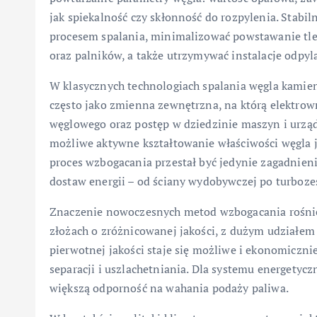
jak spiekalność czy skłonność do rozpylenia. Stabi
procesem spalania, minimalizować powstawanie tl
oraz palników, a także utrzymywać instalacje odpyl
W klasycznych technologiach spalania węgla kamien
często jako zmienna zewnętrzna, na którą elektro
węglowego oraz postęp w dziedzinie maszyn i urząd
możliwe aktywne kształtowanie właściwości węgla ju
proces wzbogacania przestał być jedynie zagadnieni
dostaw energii – od ściany wydobywczej po turboze
Znaczenie nowoczesnych metod wzbogacania rośnie 
złożach o zróżnicowanej jakości, z dużym udziałem
pierwotnej jakości staje się możliwe i ekonomiczni
separacji i uszlachetniania. Dla systemu energetyc
większą odporność na wahania podaży paliwa.