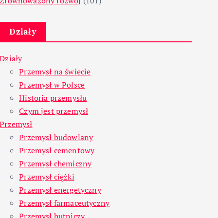
Zrównoważony rozwój
(101)
Działy
Działy
Przemysł na świecie
Przemysł w Polsce
Historia przemysłu
Czym jest przemysł
Przemysł
Przemysł budowlany
Przemysł cementowy
Przemysł chemiczny
Przemysł ciężki
Przemysł energetyczny
Przemysł farmaceutyczny
Przemysł hutniczy