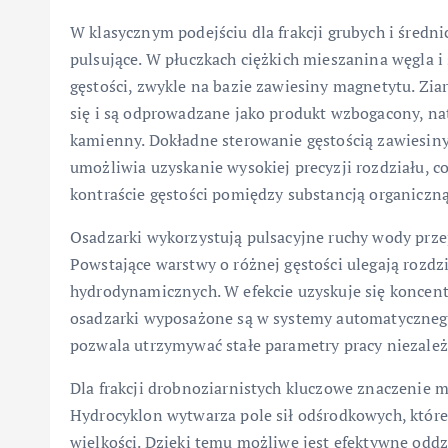
W klasycznym podejściu dla frakcji grubych i średnic
pulsujące. W płuczkach ciężkich mieszanina węgla i 
gęstości, zwykle na bazie zawiesiny magnetytu. Ziar
się i są odprowadzane jako produkt wzbogacony, na
kamienny. Dokładne sterowanie gęstością zawiesin
umożliwia uzyskanie wysokiej precyzji rozdziału, co
kontraście gęstości pomiędzy substancją organiczną
Osadzarki wykorzystują pulsacyjne ruchy wody przep
Powstające warstwy o różnej gęstości ulegają rozdz
hydrodynamicznych. W efekcie uzyskuje się koncen
osadzarki wyposażone są w systemy automatyczneg
pozwala utrzymywać stałe parametry pracy niezależ
Dla frakcji drobnoziarnistych kluczowe znaczenie m
Hydrocyklon wytwarza pole sił odśrodkowych, które p
wielkości. Dzięki temu możliwe jest efektywne odd