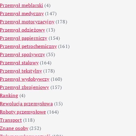
Przemysł meblarski
(4)
Przemysł medyczny
(147)
Przemysł motoryzacyjny
(178)
Przemysł odzieżowy
(13)
Przemysł papierniczy
(154)
Przemysł petrochemiczny
(161)
Przemysł spożywczy
(35)
Przemysł stalowy
(164)
Przemysł tekstylny
(178)
Przemysł wydobywczy
(160)
Przemysł zbrojeniowy
(157)
Ranking
(4)
Rewolucja przemysłowa
(15)
Roboty przemysłowe
(164)
Transport
(118)
Znane osoby
(252)