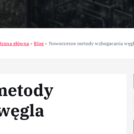
ziały
Przemysł
trona główna
»
Blog
»
Nowoczesne metody wzbogacania węg
metody
węgla