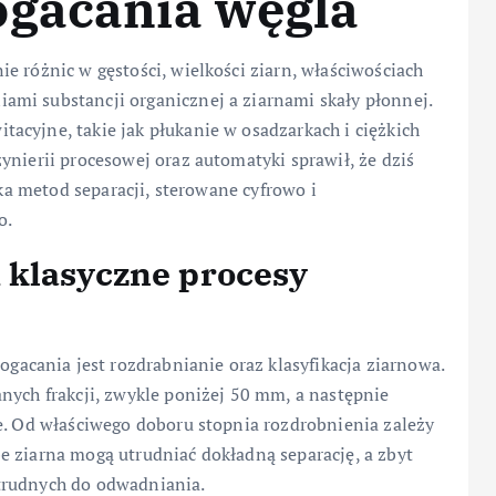
ogacania węgla
e różnic w gęstości, wielkości ziarn, właściwościach
mi substancji organicznej a ziarnami skały płonnej.
acyjne, takie jak płukanie w osadzarkach i ciężkich
ynierii procesowej oraz automatyki sprawił, że dziś
lka metod separacji, sterowane cyfrowo i
o.
 klasyczne procesy
cania jest rozdrabnianie oraz klasyfikacja ziarnowa.
nych frakcji, zwykle poniżej 50 mm, a następnie
e. Od właściwego doboru stopnia rozdrobnienia zależy
e ziarna mogą utrudniać dokładną separację, a zbyt
trudnych do odwadniania.