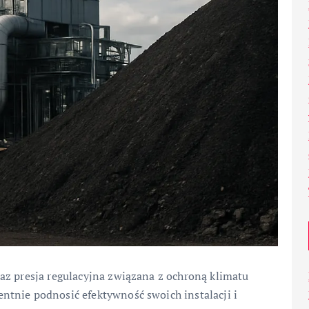
az presja regulacyjna związana z ochroną klimatu
tnie podnosić efektywność swoich instalacji i