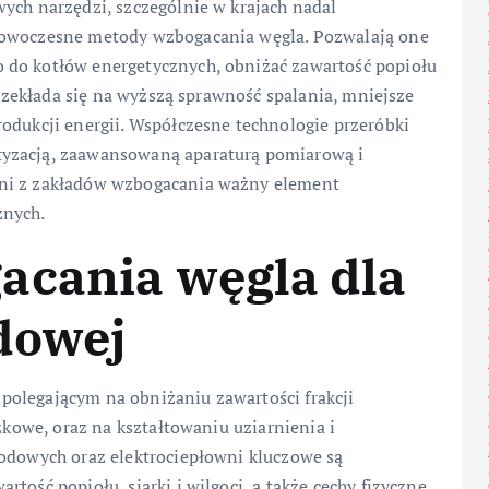
ych narzędzi, szczególnie w krajach nadal
nowoczesne metody wzbogacania węgla. Pozwalają one
 do kotłów energetycznych, obniżać zawartość popiołu
 przekłada się na wyższą sprawność spalania, mniejsze
odukcji energii. Współczesne technologie przeróbki
tyzacją, zaawansowaną aparaturą pomiarową i
yni z zakładów wzbogacania ważny element
znych.
acania węgla dla
dowej
polegającym na obniżaniu zawartości frakcji
czkowe, oraz na kształtowaniu uziarnienia i
wodowych oraz elektrociepłowni kluczowe są
tość popiołu, siarki i wilgoci, a także cechy fizyczne,