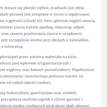
h stosuje się płuczki ciężkie, osadzarki lub złoża
skały płonnej jest zatapiana w cieczy o regulowanej
na o gęstości niższej niż ciecz (głównie węgiel) unoszą
tomiast ziarna cięższe opadają, stanowiąc odpad
y oraz czasem przebywania ziarna w urządzeniu
 jest szczególnie istotne przy złożach o niewielkim
 a mineralną.
ływającej przez warstwę materiału na sicie.
ieleniu pod wpływem sił grawitacyjnych i
trat węglowy oraz kamień porozdziałowy. Współczesne
o sterowania i monitoringu poziomu warstw, co
nie od wahań jakości nadawy.
ają hydrocyklony grawitacyjne oraz wirówki.
rzyspiesza rozdział cząstek o różnej gęstości i
zielenie mułów węglowych od drobnej skały płonnej,