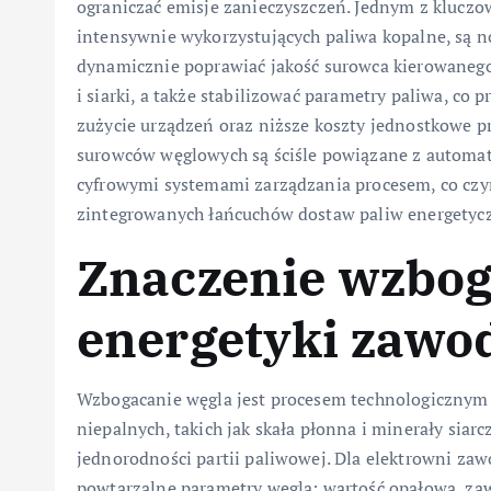
ograniczać emisje zanieczyszczeń. Jednym z kluczow
intensywnie wykorzystujących paliwa kopalne, są 
dynamicznie poprawiać jakość surowca kierowanego
i siarki, a także stabilizować parametry paliwa, co
zużycie urządzeń oraz niższe koszty jednostkowe pr
surowców węglowych są ściśle powiązane z automa
cyfrowymi systemami zarządzania procesem, co cz
zintegrowanych łańcuchów dostaw paliw energetyc
Znaczenie wzbog
energetyki zawo
Wzbogacanie węgla jest procesem technologicznym 
niepalnych, takich jak skała płonna i minerały siar
jednorodności partii paliwowej. Dla elektrowni za
powtarzalne parametry węgla: wartość opałowa, zawar