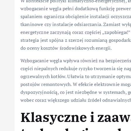
W kontekście polityki klimatyczno‑energetycznej, k
wzbogacanie węgla pełni dodatkową funkcję prewenc
spalaniem ogranicza obciążenie instalacji oczyszczan
tkaninowe czy instalacje odsiarczania. Zamiast wył
energetyczne zaczynają coraz częściej „zapobiegać”
strategia jest spójna z szerzej rozumianą gospodar
do oceny kosztów środowiskowych energii.
Wzbogacanie węgla wpływa również na bezpieczeńs
części niepalnych redukuje ryzyko tworzenia się na
ogrzewalnych kotłów. Ułatwia to utrzymanie optyma
postojów remontowych. W efekcie elektrownie mogą
dyspozycyjnością, co jest niezbędne w systemach, gd
wobec coraz większego udziału źródeł odnawialnyc
Klasyczne i zaa