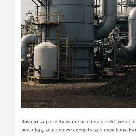
Rosnące zapotrzebowanie na energię elektryczną or
powodują, że przemysł energetyczny musi konsekwen