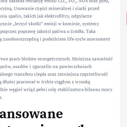
tóra zakłada redukcję emisji CO₂, SO₂, NOx oraz pyłu,
yjną. Usuwanie części mineralnej i siarki przed
ia spalin, takich jak elektrofiltry, odpylacze
ącznie „leczyć skutki” emisji w kominie, systemy
 poprzez poprawę jakości paliwa u źródła. Taka
ką zasobooszczędną i podejściem life‑cycle assessment
two pracy bloków energetycznych. Mniejsza zawartość
garów, osadów i zgorzelin na powierzchniach
lnego transferu ciepła oraz zmniejsza częstotliwość
 dłużej pracować w trybie ciągłym z wysoką
zie węgiel wciąż pełni rolę stabilizatora bilansu mocy
h.
wansowane