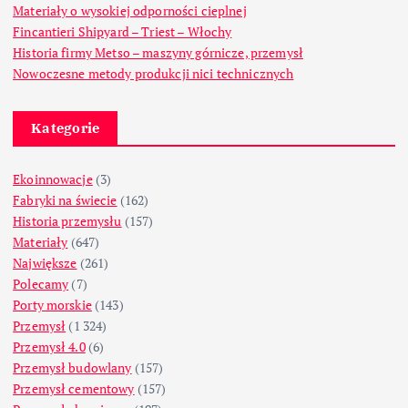
Materiały o wysokiej odporności cieplnej
Fincantieri Shipyard – Triest – Włochy
Historia firmy Metso – maszyny górnicze, przemysł
Nowoczesne metody produkcji nici technicznych
Kategorie
Ekoinnowacje
(3)
Fabryki na świecie
(162)
Historia przemysłu
(157)
Materiały
(647)
Największe
(261)
Polecamy
(7)
Porty morskie
(143)
Przemysł
(1 324)
Przemysł 4.0
(6)
Przemysł budowlany
(157)
Przemysł cementowy
(157)