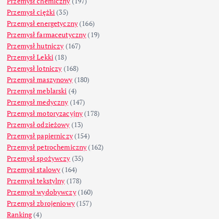
Przemysł chemiczny
(197)
Przemysł ciężki
(35)
Przemysł energetyczny
(166)
Przemysł farmaceutyczny
(19)
Przemysł hutniczy
(167)
Przemysł Lekki
(18)
Przemysł lotniczy
(168)
Przemysł maszynowy
(180)
Przemysł meblarski
(4)
Przemysł medyczny
(147)
Przemysł motoryzacyjny
(178)
Przemysł odzieżowy
(13)
Przemysł papierniczy
(154)
Przemysł petrochemiczny
(162)
Przemysł spożywczy
(35)
Przemysł stalowy
(164)
Przemysł tekstylny
(178)
Przemysł wydobywczy
(160)
Przemysł zbrojeniowy
(157)
Ranking
(4)