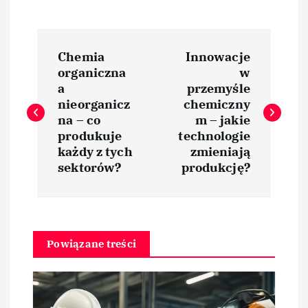
N
Chemia
Innowacje
a
organiczna
w
a
przemyśle
w
nieorganicz
chemiczny
na – co
m – jakie
i
produkuje
technologie
każdy z tych
zmieniają
sektorów?
produkcję?
g
a
c
Powiązane treści
j