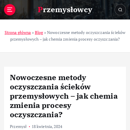
S
Przemysłowcy
k
i
p
t
Strona główna
»
Blog
»
Nowoczesne metody oczyszczania ścieków
o
przemysłowych – jak chemia zmienia procesy oczyszczania?
c
o
n
t
e
Nowoczesne metody
n
t
oczyszczania ścieków
przemysłowych – jak chemia
zmienia procesy
oczyszczania?
Przemysł
18 kwietnia, 2024