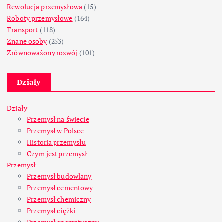
Rewolucja przemysłowa
(15)
Roboty przemysłowe
(164)
Transport
(118)
Znane osoby
(253)
Zrównoważony rozwój
(101)
Działy
Działy
Przemysł na świecie
Przemysł w Polsce
Historia przemysłu
Czym jest przemysł
Przemysł
Przemysł budowlany
Przemysł cementowy
Przemysł chemiczny
Przemysł ciężki
Przemysł energetyczny