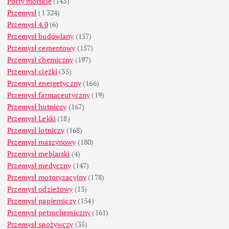
Porty morskie
(143)
Przemysł
(1 324)
Przemysł 4.0
(6)
Przemysł budowlany
(157)
Przemysł cementowy
(157)
Przemysł chemiczny
(197)
Przemysł ciężki
(35)
Przemysł energetyczny
(166)
Przemysł farmaceutyczny
(19)
Przemysł hutniczy
(167)
Przemysł Lekki
(18)
Przemysł lotniczy
(168)
Przemysł maszynowy
(180)
Przemysł meblarski
(4)
Przemysł medyczny
(147)
Przemysł motoryzacyjny
(178)
Przemysł odzieżowy
(13)
Przemysł papierniczy
(154)
Przemysł petrochemiczny
(161)
Przemysł spożywczy
(35)