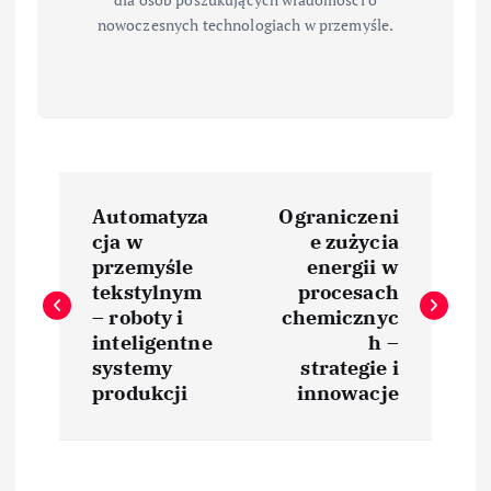
nowoczesnych technologiach w przemyśle.
N
Automatyza
Ograniczeni
a
cja w
e zużycia
przemyśle
energii w
w
tekstylnym
procesach
– roboty i
chemicznyc
i
inteligentne
h –
systemy
strategie i
produkcji
innowacje
g
a