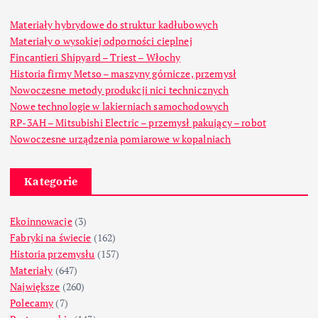
Materiały hybrydowe do struktur kadłubowych
Materiały o wysokiej odporności cieplnej
Fincantieri Shipyard – Triest – Włochy
Historia firmy Metso – maszyny górnicze, przemysł
Nowoczesne metody produkcji nici technicznych
Nowe technologie w lakierniach samochodowych
RP-3AH – Mitsubishi Electric – przemysł pakujący – robot
Nowoczesne urządzenia pomiarowe w kopalniach
Kategorie
Ekoinnowacje
(3)
Fabryki na świecie
(162)
Historia przemysłu
(157)
Materiały
(647)
Największe
(260)
Polecamy
(7)