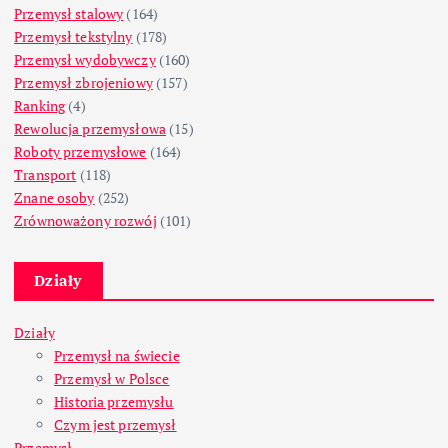
Przemysł stalowy
(164)
Przemysł tekstylny
(178)
Przemysł wydobywczy
(160)
Przemysł zbrojeniowy
(157)
Ranking
(4)
Rewolucja przemysłowa
(15)
Roboty przemysłowe
(164)
Transport
(118)
Znane osoby
(252)
Zrównoważony rozwój
(101)
Działy
Działy
Przemysł na świecie
Przemysł w Polsce
Historia przemysłu
Czym jest przemysł
Przemysł