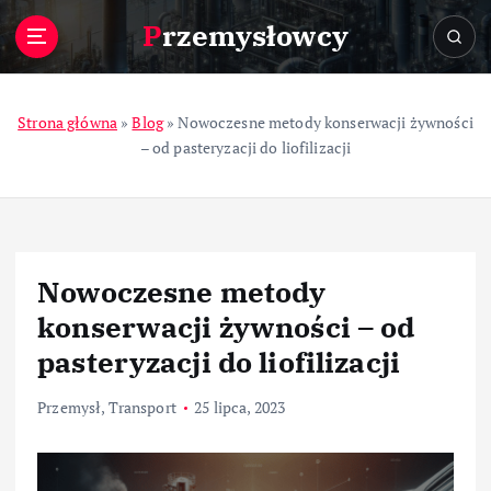
S
Przemysłowcy
k
i
p
t
Strona główna
»
Blog
»
Nowoczesne metody konserwacji żywności
o
– od pasteryzacji do liofilizacji
c
o
n
t
e
Nowoczesne metody
n
t
konserwacji żywności – od
pasteryzacji do liofilizacji
Przemysł
,
Transport
25 lipca, 2023