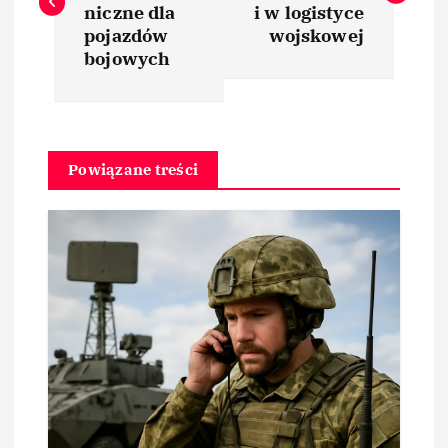
w
niczne dla
i w logistyce
pojazdów
wojskowej
i
bojowych
g
a
Powiązane treści
c
j
a
w
p