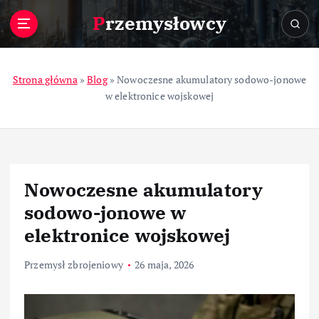
S
Przemysłowcy
k
i
p
t
Strona główna
»
Blog
»
Nowoczesne akumulatory sodowo-jonowe
o
w elektronice wojskowej
c
o
n
t
e
Nowoczesne akumulatory
n
t
sodowo-jonowe w
elektronice wojskowej
Przemysł zbrojeniowy
26 maja, 2026