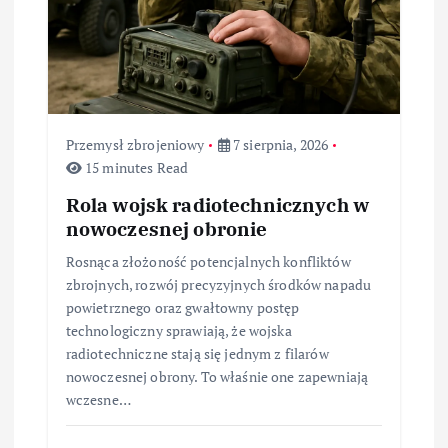
i
s
u
Przemysł zbrojeniowy
7 sierpnia, 2026
15 minutes Read
Rola wojsk radiotechnicznych w
nowoczesnej obronie
Rosnąca złożoność potencjalnych konfliktów
zbrojnych, rozwój precyzyjnych środków napadu
powietrznego oraz gwałtowny postęp
technologiczny sprawiają, że wojska
radiotechniczne stają się jednym z filarów
nowoczesnej obrony. To właśnie one zapewniają
wczesne…