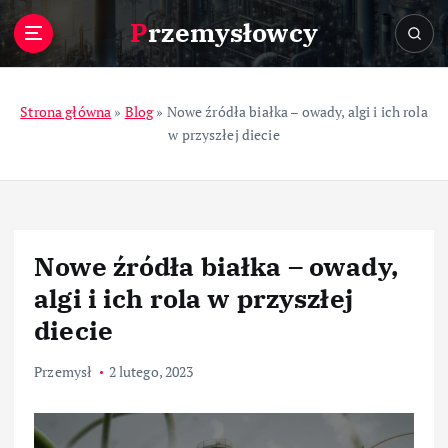
S
Przemysłowcy
k
i
p
t
Strona główna
»
Blog
»
Nowe źródła białka – owady, algi i ich rola
o
w przyszłej diecie
c
o
n
t
e
Nowe źródła białka – owady,
n
t
algi i ich rola w przyszłej
diecie
Przemysł
2 lutego, 2023