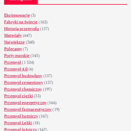
Ekoinnowacje
(3)
Fabryki na świecie
(162)
Historia przemysłu
(157)
Materiały
(647)
Największe
(260)
Polecamy
(7)
Porty morskie
(143)
Przemysł
(1 324)
Przemysł 4.0
(6)
Przemysł budowlany
(157)
Przemysł cementowy
(157)
Przemysł chemiczny
(197)
Przemysł ciężki
(35)
Przemysł energetyczny
(166)
Przemysł farmaceutyczny
(19)
Przemysł hutniczy
(167)
Przemysł Lekki
(18)
Przemysł lotniczy
(167)