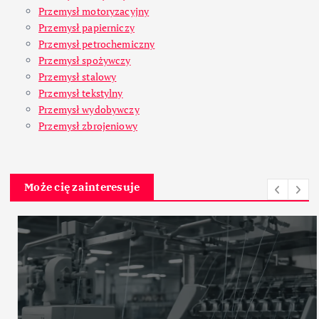
Przemysł motoryzacyjny
Przemysł papierniczy
Przemysł petrochemiczny
Przemysł spożywczy
Przemysł stalowy
Przemysł tekstylny
Przemysł wydobywczy
Przemysł zbrojeniowy
Może cię zainteresuje