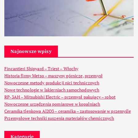
Najnowsze wpisy
Fincantieri Shipyard – Triest – Włochy
Historia firmy Metso – maszyny górnicze, przemysł
Nowoczesne metody produkcji nici technicznych
Nowe technologie w lakierniach samochodowych
RP-3AH – Mitsubishi Electric – przemysł pakujący – robot
Nowoczesne urządzenia pomiarowe w kopalniach
Ceramika tlenkowa Al2O3 – ceramika – zastosowanie w przemyśle
Przemysłowe techniki suszenia materiałów chemicznych
Kategorie