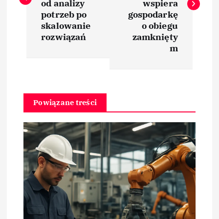
od analizy
wspiera
i
potrzeb po
gospodarkę
skalowanie
o obiegu
rozwiązań
zamknięty
g
m
a
c
Powiązane treści
j
a
w
p
i