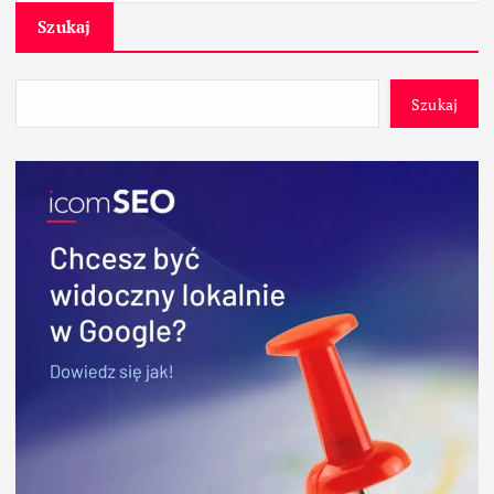
Szukaj
Szukaj