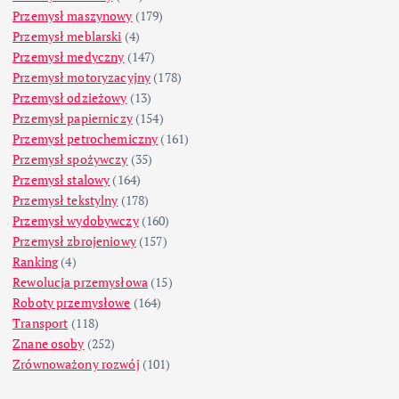
Przemysł maszynowy
(179)
Przemysł meblarski
(4)
Przemysł medyczny
(147)
Przemysł motoryzacyjny
(178)
Przemysł odzieżowy
(13)
Przemysł papierniczy
(154)
Przemysł petrochemiczny
(161)
Przemysł spożywczy
(35)
Przemysł stalowy
(164)
Przemysł tekstylny
(178)
Przemysł wydobywczy
(160)
Przemysł zbrojeniowy
(157)
Ranking
(4)
Rewolucja przemysłowa
(15)
Roboty przemysłowe
(164)
Transport
(118)
Znane osoby
(252)
Zrównoważony rozwój
(101)