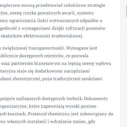
ezpieczne muszą przedstawiać całościowe strategie
jne, ocenę ryzyka poważnych awarii, systemy
ramy ograniczania ilości wytwarzanych odpadów u
zgodność z wymaganiami dzięki cyfryzacji procesów
skaźników efektywności środowiskowej.
u zwiększonej transparentności. Wymagane jest
blicznie dostępnych rejestrów, co pozwala
m oraz partnerom biznesowym na lepszą ocenę wpływu
utacyjna staje się dodatkowymi narzędziami
dami chemicznymi, poza tradycyjnymi sankcjami
pojęcie najlepszych dostępnych technik. Dokumenty
 organizacyjne, które zapewniają wysoki poziom
ch kosztach. Przemysł chemiczny jest zobowiązany do
eny własnych instalacji i wdrażania zmian, gdy