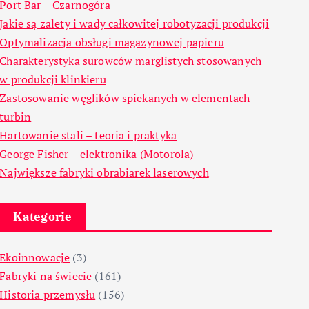
Port Bar – Czarnogóra
Jakie są zalety i wady całkowitej robotyzacji produkcji
Optymalizacja obsługi magazynowej papieru
Charakterystyka surowców marglistych stosowanych
w produkcji klinkieru
Zastosowanie węglików spiekanych w elementach
turbin
Hartowanie stali – teoria i praktyka
George Fisher – elektronika (Motorola)
Największe fabryki obrabiarek laserowych
Kategorie
Ekoinnowacje
(3)
Fabryki na świecie
(161)
Historia przemysłu
(156)