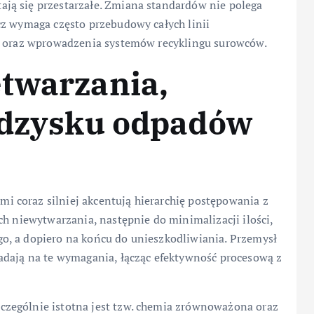
ją się przestarzałe. Zmiana standardów nie polega
cz wymaga często przebudowy całych linii
ia oraz wprowadzenia systemów recyklingu surowców.
etwarzania,
 odzysku odpadów
 coraz silniej akcentują hierarchię postępowania z
ch niewytwarzania, następnie do minimalizacji ilości,
o, a dopiero na końcu do unieszkodliwiania. Przemysł
adają na te wymagania, łącząc efektywność procesową z
zególnie istotna jest tzw. chemia zrównoważona oraz