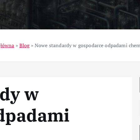
ziały
Przemysł
główna
»
Blog
»
Nowe standardy w gospodarce odpadami che
dy w
odpadami