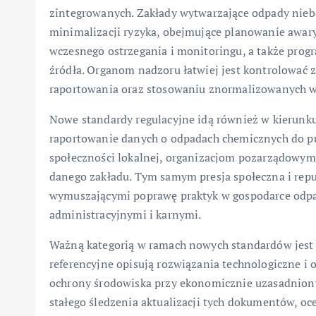
zintegrowanych. Zakłady wytwarzające odpady nieb
minimalizacji ryzyka, obejmujące planowanie awary
wczesnego ostrzegania i monitoringu, a także prog
źródła. Organom nadzoru łatwiej jest kontrolować 
raportowania oraz stosowaniu znormalizowanych w
Nowe standardy regulacyjne idą również w kierunk
raportowanie danych o odpadach chemicznych do pu
społeczności lokalnej, organizacjom pozarządowy
danego zakładu. Tym samym presja społeczna i rep
wymuszającymi poprawę praktyk w gospodarce odpa
administracyjnymi i karnymi.
Ważną kategorią w ramach nowych standardów jest 
referencyjne opisują rozwiązania technologiczne i
ochrony środowiska przy ekonomicznie uzasadniony
stałego śledzenia aktualizacji tych dokumentów, oc