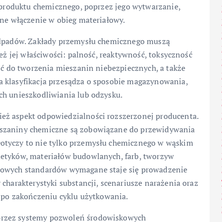
a produktu chemicznego, poprzez jego wytwarzanie,
wne włączenie w obieg materiałowy.
 odpadów. Zakłady przemysłu chemicznego muszą
ież jej właściwości: palność, reaktywność, toksyczność
ość do tworzenia mieszanin niebezpiecznych, a także
a klasyfikacja przesądza o sposobie magazynowania,
ch unieszkodliwiania lub odzysku.
eż aspekt odpowiedzialności rozszerzonej producenta.
eszaniny chemiczne są zobowiązane do przewidywania
otyczy to nie tylko przemysłu chemicznego w wąskim
metyków, materiałów budowlanych, farb, tworzyw
 nowych standardów wymagane staje się prowadzenie
charakterystyki substancji, scenariusze narażenia oraz
o zakończeniu cyklu użytkowania.
przez systemy pozwoleń środowiskowych