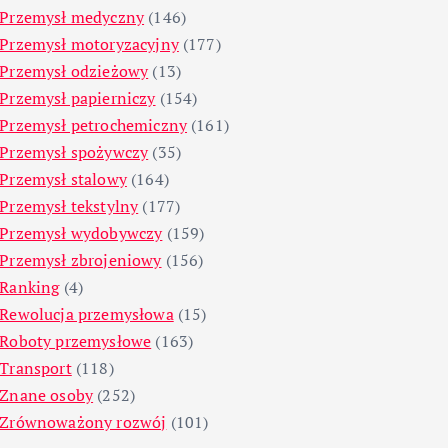
Przemysł medyczny
(146)
Przemysł motoryzacyjny
(177)
Przemysł odzieżowy
(13)
Przemysł papierniczy
(154)
Przemysł petrochemiczny
(161)
Przemysł spożywczy
(35)
Przemysł stalowy
(164)
Przemysł tekstylny
(177)
Przemysł wydobywczy
(159)
Przemysł zbrojeniowy
(156)
Ranking
(4)
Rewolucja przemysłowa
(15)
Roboty przemysłowe
(163)
Transport
(118)
Znane osoby
(252)
Zrównoważony rozwój
(101)