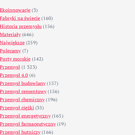
Ekoinnowacje
(3)
Fabryki na świecie
(160)
Historia przemysłu
(156)
Materiały
(646)
Największe
(259)
Polecamy
(7)
Porty morskie
(142)
Przemysł
(1 323)
Przemysł 4.0
(6)
Przemysł budowlany
(157)
Przemysł cementowy
(156)
Przemysł chemiczny
(196)
Przemysł ciężki
(35)
Przemysł energetyczny
(165)
Przemysł farmaceutyczny
(19)
Przemysł hutniczy
(166)