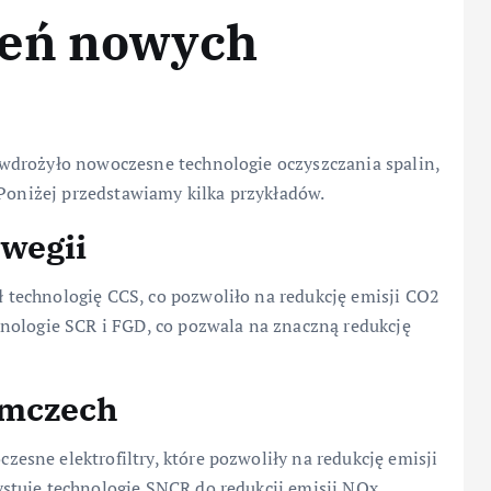
żeń nowych
wdrożyło nowoczesne technologie oczyszczania spalin,
 Poniżej przedstawiamy kilka przykładów.
wegii
technologię CCS, co pozwoliło na redukcję emisji CO2
nologie SCR i FGD, co pozwala na znaczną redukcję
emczech
sne elektrofiltry, które pozwoliły na redukcję emisji
stuje technologię SNCR do redukcji emisji NOx.