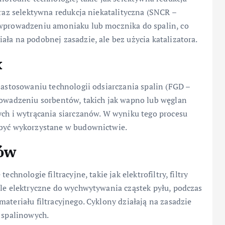
oraz selektywna redukcja niekatalityczna (SNCR –
 wprowadzeniu amoniaku lub mocznika do spalin, co
ała na podobnej zasadzie, ale bez użycia katalizatora.
x
 zastosowaniu technologii odsiarczania spalin (FGD –
prowadzeniu sorbentów, takich jak wapno lub węglan
ych i wytrącania siarczanów. W wyniku tego procesu
 być wykorzystane w budownictwie.
łów
chnologie filtracyjne, takie jak elektrofiltry, filtry
ole elektryczne do wychwytywania cząstek pyłu, podczas
ateriału filtracyjnego. Cyklony działają na zasadzie
w spalinowych.