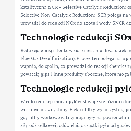
katalityczna (SCR – Selective Catalytic Reduction) 
Selective Non-Catalytic Reduction). SCR polega na
prowadzi do redukcji NOx do azotu i wody. SNCR dzi
Technologie redukcji SO
Redukcja emisji tlenków siarki jest możliwa dzięki
Flue Gas Desulfurization). Proces ten polega na w
wapnia, do spalin, co prowadzi do reakcji chemiczn
powstają gips i inne produkty uboczne, które mogą
Technologie redukcji py
W celu redukcji emisji pyłów stosuje się różnorodne te
workowe oraz cyklony. Elektrofiltry wykorzystują p
gdy filtry workowe zatrzymują pyły na powierzchni m
siły odśrodkowej, oddzielając cząstki pyłu od gazó