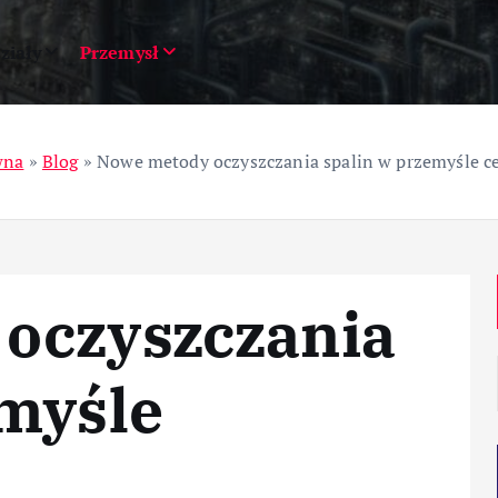
ziały
Przemysł
wna
»
Blog
»
Nowe metody oczyszczania spalin w przemyśle
oczyszczania
emyśle