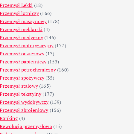
Przemysł Lekki
(18)
Przemysł lotniczy
(166)
Przemysł maszynowy
(178)
Przemysł meblarski
(4)
Przemysł medyczny
(146)
Przemysł motoryzacyjny
(177)
Przemysł odzieżowy
(13)
Przemysł papierniczy
(153)
Przemysł petrochemiczny
(160)
Przemysł spożywczy
(35)
Przemysł stalowy
(163)
Przemysł tekstylny
(177)
Przemysł wydobywczy
(159)
Przemysł zbrojeniowy
(156)
Ranking
(4)
Rewolucja przemysłowa
(15)