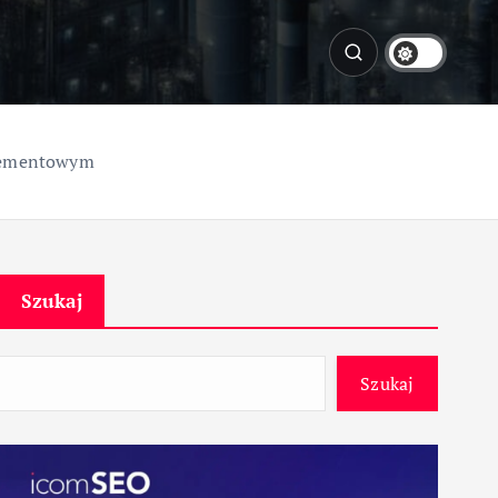
 cementowym
Szukaj
Szukaj