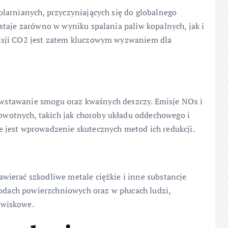
larnianych, przyczyniających się do globalnego
staje zarówno w wyniku spalania paliw kopalnych, jak i
isji CO2 jest zatem kluczowym wyzwaniem dla
powstawanie smogu oraz kwaśnych deszczy. Emisje NOx i
otnych, takich jak choroby układu oddechowego i
 jest wprowadzenie skutecznych metod ich redukcji.
ierać szkodliwe metale ciężkie i inne substancje
wodach powierzchniowych oraz w płucach ludzi,
owiskowe.