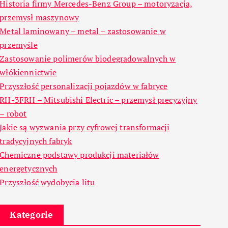
Historia firmy Mercedes-Benz Group – motoryzacja,
przemysł maszynowy
Metal laminowany – metal – zastosowanie w
przemyśle
Zastosowanie polimerów biodegradowalnych w
włókiennictwie
Przyszłość personalizacji pojazdów w fabryce
RH-3FRH – Mitsubishi Electric – przemysł precyzyjny
– robot
Jakie są wyzwania przy cyfrowej transformacji
tradycyjnych fabryk
Chemiczne podstawy produkcji materiałów
energetycznych
Przyszłość wydobycia litu
Kategorie