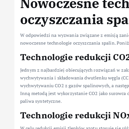
Nowoczesne tech
oczyszczania spa
W odpowiedzi na wyzwania związane z emisją zan
nowoczesne technologie oczyszczania spalin. Poniż
Technologie redukcji CO
Jednym z najbardziej obiecujących rozwiązań w zakr
wychwytywania i składowania dwutlenku węgla (CCS 
wychwytywaniu CO2 z gazów spalinowych, a następn
Inną metodą jest wykorzystanie CO2 jako surowca do
paliwa syntetyczne.
Technologie redukcji NO
W celu redukcji emisji tlenków azotu stosuje się ró